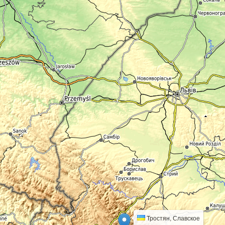
Тростян, Славское