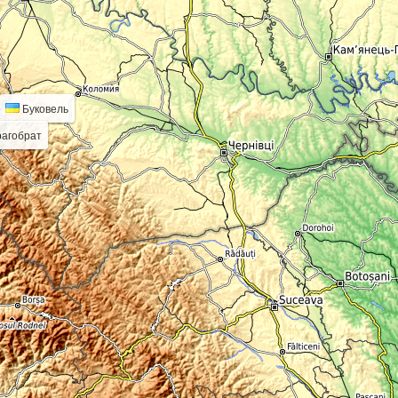
Буковель
агобрат