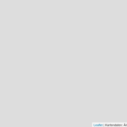
ÐšÐ¾Ð»Ð¸Ñ‡ÐµÑÑ‚Ð²Ð¾ Ð°ÐºÑ‚Ð¸Ð²Ð½Ñ‹Ñ… ÐºÐ°Ð¼ÐµÑ€:
...
| Kartendaten: 
Leaflet