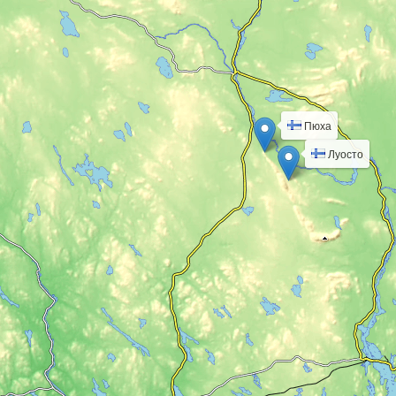
Пюха
Луосто