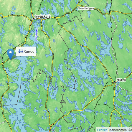
Химос
ÐšÐ¾Ð»Ð¸Ñ‡ÐµÑÑ‚Ð²Ð¾ Ð°ÐºÑ‚Ð¸Ð²Ð½Ñ‹Ñ… ÐºÐ°Ð¼ÐµÑ€:
...
| Kartendaten: 
Leaflet