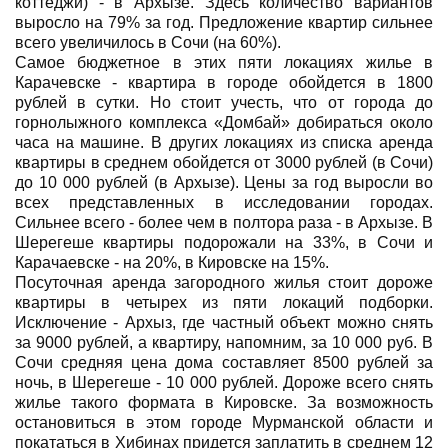
коттеджи) - в Архызе. Здесь количество вариантов
выросло на 79% за год. Предложение квартир сильнее
всего увеличилось в Сочи (на 60%).
Самое бюджетное в этих пяти локациях жилье в
Карачевске - квартира в городе обойдется в 1800
рублей в сутки. Но стоит учесть, что от города до
горнолыжного комплекса «Домбай» добираться около
часа на машине. В других локациях из списка аренда
квартиры в среднем обойдется от 3000 рублей (в Сочи)
до 10 000 рублей (в Архызе). Цены за год выросли во
всех представленных в исследовании городах.
Сильнее всего - более чем в полтора раза - в Архызе. В
Шерегеше квартиры подорожали на 33%, в Сочи и
Карачаевске - на 20%, в Кировске на 15%.
Посуточная аренда загородного жилья стоит дороже
квартиры в четырех из пяти локаций подборки.
Исключение - Архыз, где частный объект можно снять
за 9000 рублей, а квартиру, напомним, за 10 000 руб. В
Сочи средняя цена дома составляет 8500 рублей за
ночь, в Шерегеше - 10 000 рублей. Дороже всего снять
жилье такого формата в Кировске. За возможность
остановиться в этом городе Мурманской области и
покататься в Хибинах придется заплатить в среднем 12