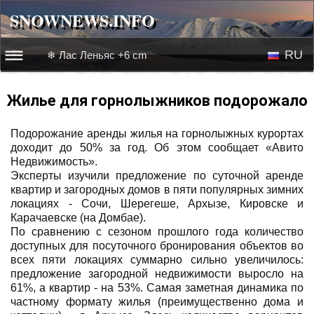
SNOWNEWS.INFO
SNOWNEWS.INFO
RU
❄ Лас Леньяс +6 cm
☰☰
Новости
EN
Жилье для горнолыжников подорожало
Веб-камеры
Подорожание аренды жилья на горнолыжных курортах
доходит до 50% за год. Об этом сообщает «Авито
Лыжное видео
Недвижимость».
Эксперты изучили предложение по суточной аренде
квартир и загородных домов в пяти популярных зимних
локациях - Сочи, Шерегеше, Архызе, Кировске и
Карачаевске (на Домбае).
По сравнению с сезоном прошлого года количество
доступных для посуточного бронирования объектов во
всех пяти локациях суммарно сильно увеличилось:
предложение загородной недвижимости выросло на
61%, а квартир - на 53%. Самая заметная динамика по
частному формату жилья (преимущественно дома и