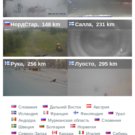
НордСтар, 148 km
Салла, 231 km
Рука, 256 km
Луосто, 295 km
Словакия
Дальний Восток
Австрия
Исландия
Франция
Финляндия
Урал
Андорра
Мурманская область
Словения
Швеция
Болгария
Норвегия
Северо-Запад
Канада
Италия
Сибирь