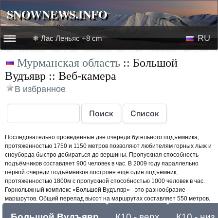
SNOWNEWS.INFO
SNOWNEWS.INFO
RU
❄ Лас Леньяс +8 cm
☰☰
Мурманская область
:: Большой
Новости
EN
Вудъявр :: Веб-камера
Веб-камеры
В избранное
Лыжное видео
Последовательно проведенные две очереди бугельного подъёмника,
протяженностью 1750 и 1150 метров позволяют любителям горных лыж и
сноуборда быстро добираться до вершины. Пропускная способность
подъёмников составляет 900 человек в час. В 2009 году параллельно
первой очереди подъёмников построен ещё один подъёмник,
протяженностью 1800м с пропускной способностью 1000 человек в час.
Горнолыжный комплекс «Большой Вудъявр» - это разнообразие
маршрутов. Общий перепад высот на маршрутах составляет 550 метров.
Большой Вудъявр
К10 - верх
К10 - низ