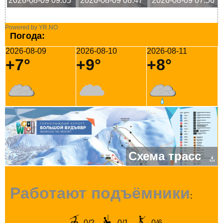
2026-08-09 09:05
2026-08-09 08:47
2026-08-09 07:56
Powered by YR.NO
Погода:
2026-08-09
2026-08-10
2026-08-11
+7°
+9°
+8°
Схема трасс
Работают подъёмники
:
0/2
0/1
0/6