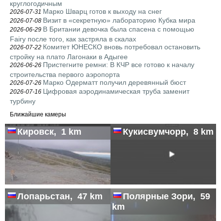
круглогодичным
Марко Шварц готов к выходу на снег
2026-07-31
Визит в «секретную» лабораторию Кубка мира
2026-07-08
В Британии девочка была спасена с помощью
2026-06-29
Fairy после того, как застряла в скалах
Комитет ЮНЕСКО вновь потребовал остановить
2026-07-22
стройку на плато Лагонаки в Адыгее
Пристегните ремни: В КЧР все готово к началу
2026-06-26
строительства первого аэропорта
Марко Одерматт получил деревянный бюст
2026-07-26
Цифровая аэродинамическая труба заменит
2026-07-16
турбину
Ближайшие камеры
Кировск, 1 km
Кукисвумчорр, 8 km
Лопарьстан, 47 km
Полярные Зори, 59
km