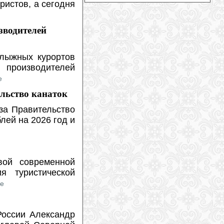
ристов, а сегодня
новой функции
(
2026-07-27
)
На горнолыжном курорт Витоша в
Болгарии появятся новые подъемники
зводителей
(
2026-07-27
)
Марко Одерматт получил деревянный
бюст
(
2026-07-26
)
лыжных курортов
Горные лыжи против сноуборда: одно
 производителей
проще освоить, другое — довести до
е
совершенства
(
2026-07-26
)
ельство канаток
Российский альпинист впервые
успешно подал иск к экспедиционной
компании и гиду в Непале
(
2026-07-
за Правительство
25
)
лей на 2026 год и
Три гиганта определяют рынок
горнолыжного снаряжения
(
2026-07-
24
)
Два альпиниста погибли в
вой современной
«кулуаре смерти» на Монблане
(
2026-07-24
)
я туристической
Юлия Шайб пройдет специальную
ее
скоростную подготовку
(
2026-07-24
)
Макс Франц: возвращение зависит от
одной вещи
(
2026-07-24
)
России Александр
Как развивается ГЛК «Хехцир»?