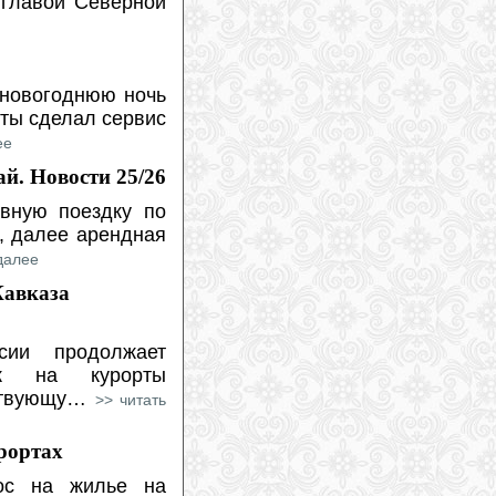
 главой Северной
(
2026-07-23
)
Комитет ЮНЕСКО вновь потребовал
остановить стройку на плато Лагонаки
в Адыгее
(
2026-07-22
)
 новогоднюю ночь
ёты сделал сервис
ее
й. Новости 25/26
вную поездку по
, далее арендная
далее
Кавказа
сии продолжает
зок на курорты
йствующу…
>> читать
рортах
рос на жилье на