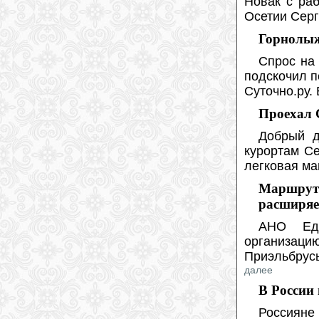
Новак с ра
Осетии Сер
Горнолыж
Спрос на
подскочил п
Суточно.ру.
Проехал 
Добрый д
курортам Се
легковая ма
Маршрутн
расширяе
АНО Еди
организац
Приэльбрус
далее
В России
Россияне