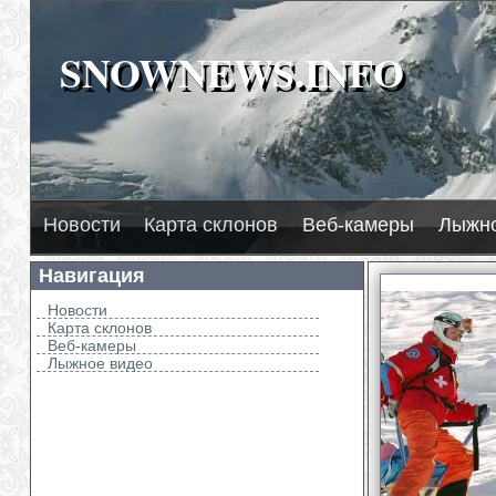
SNOWNEWS.INFO
SNOWNEWS.INFO
Новости
Карта склонов
Веб-камеры
Лыжно
Навигация
Новости
Карта склонов
Веб-камеры
Лыжное видео