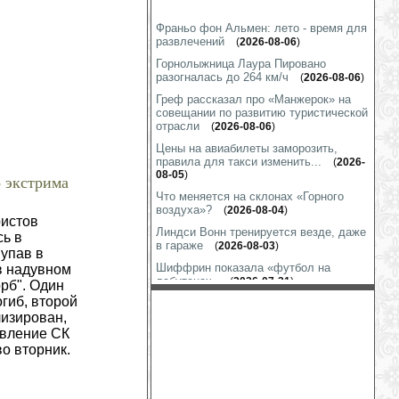
Франьо фон Альмен: лето - время для
развлечений
(
2026-08-06
)
Горнолыжница Лаура Пировано
разогналась до 264 км/ч
(
2026-08-06
)
Греф рассказал про «Манжерок» на
совещании по развитию туристической
отрасли
(
2026-08-06
)
Цены на авиабилеты заморозить,
правила для такси изменить...
(
2026-
08-05
)
 экстрима
Что меняется на склонах «Горного
воздуха»?
(
2026-08-04
)
ристов
Линдси Вонн тренируется везде, даже
сь в
в гараже
(
2026-08-03
)
 упав в
Шиффрин показала «футбол на
в надувном
лабутенах»
(
2026-07-31
)
рб". Один
огиб, второй
Марко Шварц готов к выходу на снег
лизирован,
(
2026-07-31
)
авление СК
На гору Глухариную строится
о вторник.
подъёмник
(
2026-07-31
)
Коринн Сутер: подготовка к сезону
идет полным ходом
(
2026-07-30
)