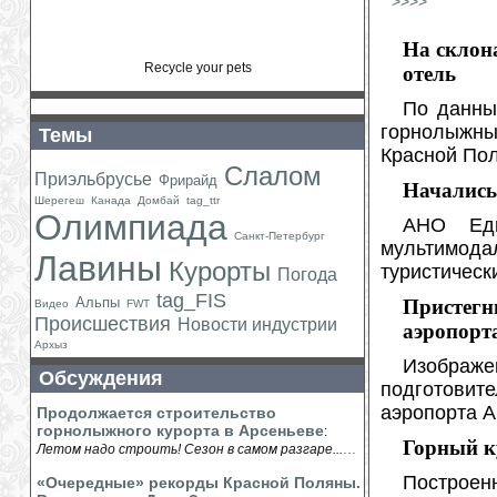
>>>>
На склон
Recycle your pets
отель
По данны
горнолыжны
Темы
Красной По
Слалом
Приэльбрусье
Фрирайд
Начались
Шерегеш
Канада
Домбай
tag_ttr
Олимпиада
АНО Еди
Санкт-Петербург
мультимода
Лавины
Курорты
туристическ
Погода
tag_FIS
Альпы
Пристегни
Видео
FWT
Происшествия
Новости индустрии
аэропорт
Архыз
Изображе
Обсуждения
подготови
аэропорта А
Продолжается строительство
горнолыжного курорта в Арсеньеве
:
Горный к
...
Летом надо строить! Сезон в самом разгаре...
Построен
«Очередные» рекорды Красной Поляны.