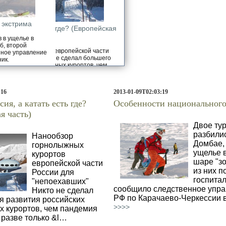
ости национального экстрима
я, а катать есть где? (Европейская
часть)
азбились в Домбае, упав в ущелье в
зорб". Один из них погиб, второй
олыжных курортов европейской части
ан, сообщило следственное управление
поехавших" Никто не сделал большего
ево-Черкессии во вторник.
ссийских горнолыжных курортов, чем
19! Ну разве только &l…
:16
2013-01-09T02:03:19
ия, а катать есть где?
Особенности национального
я часть)
Двое ту
разбили
Нанообзор
Домбае,
горнолыжных
ущелье 
курортов
шаре "зо
европейской части
из них п
России для
госпита
"непоехавших"
сообщило следственное упр
Никто не сделал
РФ по Карачаево-Черкессии в
я развития российских
>>>>
 курортов, чем пандемия
 разве только &l…