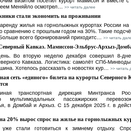
бочим визитом посетил курорт Мамисон и вместе с
геем Меняйло осмотрел…
>> читать далее
ники стали экономить на проживании
 аренду жилья на горнолыжных курортах России на
о сравнению с прошлым годом на 30%. Такие подсч
 Больше всего бронирований приходитс…
>> читать дал
Северный Кавказ. Мамиссон-Эльбрус-Архыз-Домба
ень. Во вторую неделю декабря совершил 8-дне
верного Кавказа. Логистика: самолёт СПб-Минводы
шина. Хотелось рассказать о новостях кур…
>> читать 
ая сеть «единого» билета на курорты Северного 
тся
ная транспортная дирекция Минтранса Рос
ию мультимодальных пассажирских перево
ья, в Домбай и Архыз. С 15 декабря 2025 г. в де
 на 20% вырос спрос на жилье на горнолыжных ку
 уже стали готовиться к зимнему отдыху. Сп