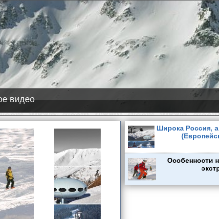
2026-08-08
Лас Леньяс
+8 см снега
Исо-Сюете
+1 см снега
е видео
Широка Россия, а 
(Европейс
Особенности 
экст