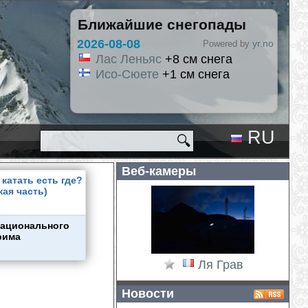
Ближайшие снегопады
2026-08-09
yr.no
Powered by
Hlíðarfjall
+5 см снега
Исо-Сюете
+4 см сне
Лас Леньяс
+1 см сн
RU
🔍
EN
Веб-камеры
катать есть где?
кая часть)
национального
рима
Ля Грав
Новости