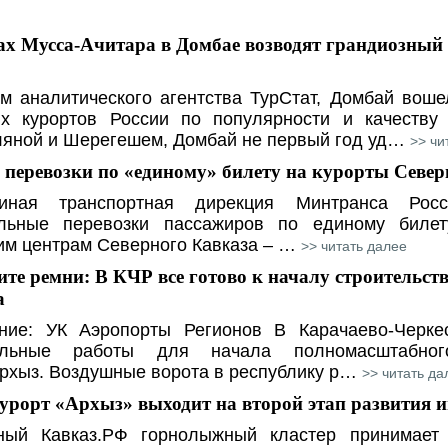
ах Мусса-Ачитара в Домбае возводят грандиозный
м аналитического агентства ТурСтат, Домбай воше
х курортов России по популярности и качеству 
ляной и Шерегешем, Домбай не первый год уд…
>> чи
 перевозки по «единому» билету на курорты Север
ная транспортная дирекция Минтранса Росс
льные перевозки пассажиров по единому биле
им центрам Северного Кавказа – …
>> читать далее
те ремни: В КЧР все готово к началу строительст
а
ние: УК Аэропорты Регионов В Карачаево-Черке
тельные работы для начала полномасштабного
рхыз. Воздушные ворота в республику р…
>> читать да
урорт «Архыз» выходит на второй этап развития 
ный Кавказ.РФ горнолыжный кластер принимает