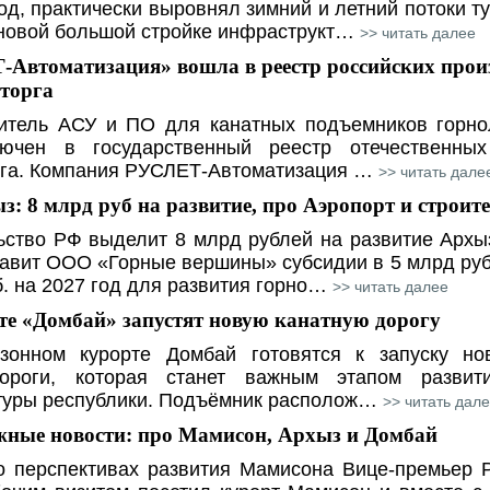
год, практически выровнял зимний и летний потоки ту
 новой большой стройке инфраструкт…
>> читать далее
Автоматизация» вошла в реестр российских прои
торга
итель АСУ и ПО для канатных подъемников горно
ючен в государственный реестр отечественных
га. Компания РУСЛЕТ-Автоматизация …
>> читать дале
: 8 млрд руб на развитие, про Аэропорт и строит
льство РФ выделит 8 млрд рублей на развитие Архы
авит ООО «Горные вершины» субсидии в 5 млрд руб
б. на 2027 год для развития горно…
>> читать далее
те «Домбай» запустят новую канатную дорогу
зонном курорте Домбай готовятся к запуску но
ороги, которая станет важным этапом развити
туры республики. Подъёмник располож…
>> читать дал
ные новости: про Мамисон, Архыз и Домбай
о перспективах развития Мамисона Вице-премьер 