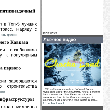
Кайса Витхофф Ли: начало сезона под
вопросом
(
2026-07-30
)
 пятизвездочный
Главный тренер ÖSV: «В Норвегии я
никому не могу помочь»
(
2026-07-30
)
Как «Тур де Франс» вдохновил
л в Топ-5 лучших
Фредди Меркьюри на Bicycle Race
трасс. Наряду с
(
2026-07-30
)
Drink water
тать далее
У Хенрика Кристофферсена родилась
Лыжное видео
дочь
(
2026-07-29
)
ного Кавказа
Камиль Раст - новый амбассадор
ии возобновила
Ducati Switzerland
(
2026-07-29
)
ту к популярным
У горнолыжного комплекса «Логойск»
появился новый владелец...
(
2026-07-
29
)
ва первого
Венди Холденер: «Мы ценим каждую
минуту, которую можем провести
вместе»
(
2026-07-28
)
сии завершаются
На зимнем курорте Грузии Гудаури
 строительства
канатные дороги заменят на
подъемники
With nothing guiding them but a call from a
(
2026-07-28
)
лее
mysterious lady of the mountains, Nikolai Schirmer,
Lucas Wachs and Sam Favret set off to an
Жаклин Уайлз: неожиданное
abandoned town in the Caucasus ranges of
инфраструктуры
предложение во время похода
(
2026-
Georgia. At the end of the road, winter begins…
07-27
)
Chacha Land
 около миллиона
Дэйв Райдинг продолжит карьеру в