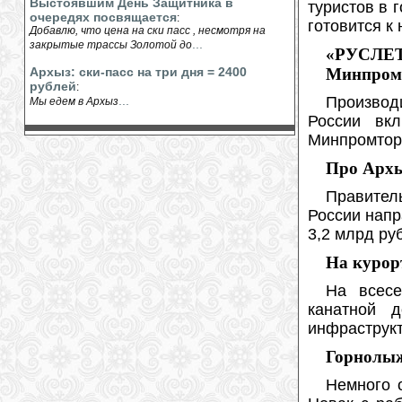
Выстоявшим День Защитника в
туристов в 
очередях посвящается
:
готовится к
Добавлю, что цена на ски пасс , несмотря на
...
закрытые трассы Золотой до
«РУСЛЕТ-
Архыз: ски-пасс на три дня = 2400
Минпром
рублей
:
...
Производ
Мы едем в Архыз
России вкл
Минпромтор
Про Архыз
️Правите
России напр
3,2 млрд ру
На курор
На всесе
канатной д
инфраструк
Горнолыж
Немного 