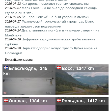
Как дроны помогают горным спасателям
2026-07-13
Марк Роша: «Я не знал до последней секунды,
2026-07-07
сделаю ли я это»
Зан Краньец: «Я не был уверен в лыжах»
2026-07-05
Французский горнолыжный курорт Lac Blanc
2026-07-17
навсегда закрыл свои подъемники
Два альпиниста погибли в «кулуаре смерти» на
2026-07-24
Монблане
Цифровая аэродинамическая труба заменит
2026-07-16
турбину
Церматт одобрил новую трассу Кубка мира на
2026-07-20
Gornergrat
Ближайшие камеры
Блафъюдль, 245
Восс, 1347 km
km
Оппдал, 1384 km
Рольдаль, 1417 km