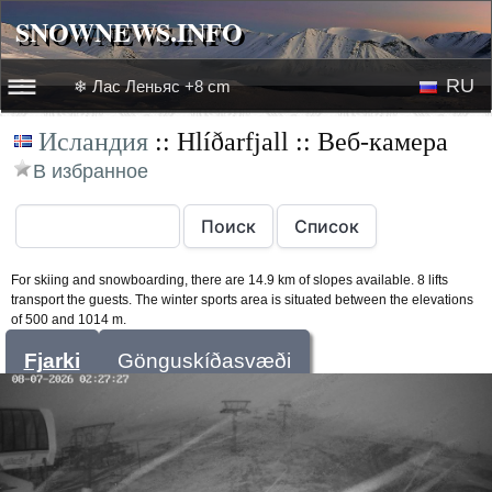
SNOWNEWS.INFO
SNOWNEWS.INFO
RU
❄ Лас Леньяс +8 cm
☰☰
Исландия
:: Hlíðarfjall :: Веб-камера
Новости
EN
В избранное
Веб-камеры
Лыжное видео
For skiing and snowboarding, there are 14.9 km of slopes available. 8 lifts
transport the guests. The winter sports area is situated between the elevations
of 500 and 1014 m.
Fjarki
Gönguskíðasvæði