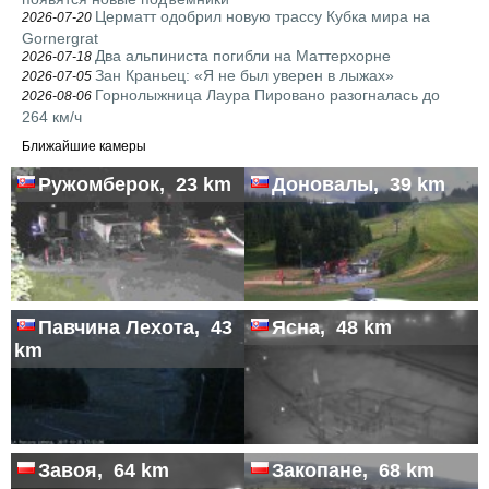
Церматт одобрил новую трассу Кубка мира на
2026-07-20
Gornergrat
Два альпиниста погибли на Маттерхорне
2026-07-18
Зан Краньец: «Я не был уверен в лыжах»
2026-07-05
Горнолыжница Лаура Пировано разогналась до
2026-08-06
264 км/ч
Ближайшие камеры
Ружомберок, 23 km
Доновалы, 39 km
Павчина Лехота, 43
Ясна, 48 km
km
Завоя, 64 km
Закопане, 68 km