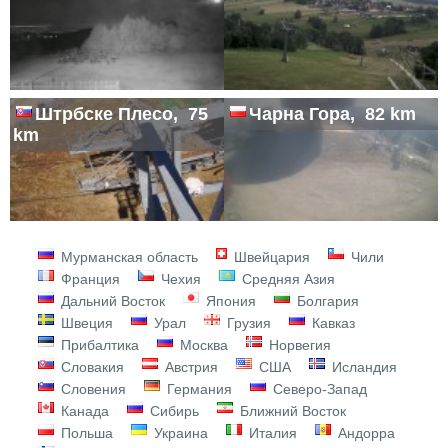
Штрбске Плесо, 75
Чарна Гора, 82 km
km
Мурманская область
Швейцария
Чили
Франция
Чехия
Средняя Азия
Дальний Восток
Япония
Болгария
Швеция
Урал
Грузия
Кавказ
Прибалтика
Москва
Норвегия
Словакия
Австрия
США
Исландия
Словения
Германия
Северо-Запад
Канада
Сибирь
Ближний Восток
Польша
Украина
Италия
Андорра