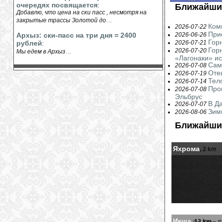
очередях посвящается
:
Ближайши
Добавлю, что цена на ски пасс , несмотря на
...
закрытые трассы Золотой до
Ком
2026-07-22
При
Архыз: ски-пасс на три дня = 2400
2026-06-26
Гор
рублей
2026-07-21
:
Гор
...
2026-07-20
Мы едем в Архыз
«Лагонаки» ис
Сам
2026-07-08
Оте
2026-07-19
Тел
2026-07-14
Про
2026-07-08
Эльбрус
В Д
2026-07-07
Зим
2026-08-06
Ближайши
Яхрома
, 2 km
Икша
, 12 km