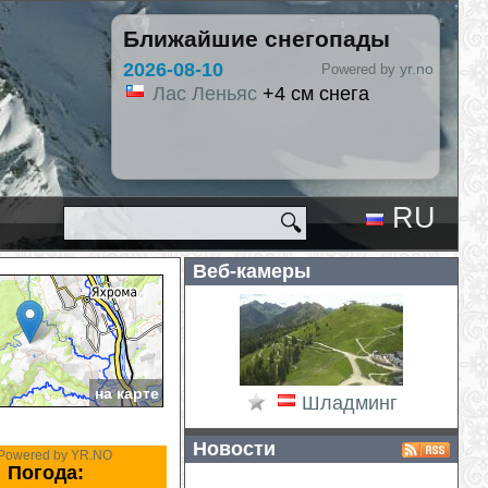
Ближайшие снегопады
2026-08-10
yr.no
Powered by
Лас Леньяс
+4 см снега
RU
🔍
EN
Веб-камеры
на карте
Шладминг
Новости
Powered by YR.NO
Погода: