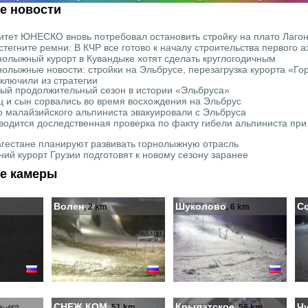
е новости
итет ЮНЕСКО вновь потребовал остановить стройку на плато Лагон
стегните ремни: В КЧР все готово к началу строительства первого 
нолыжный курорт в Кувандыке хотят сделать круглогодичным
нолыжные новости: стройки на Эльбрусе, перезагрузка курорта «Го
ключили из стратегии
ый продолжительный сезон в истории «Эльбруса»
ц и сын сорвались во время восхождения на Эльбрус
о малайзийского альпиниста эвакуировали с Эльбруса
водится доследственная проверка по факту гибели альпиниста при
агестане планируют развивать горнолыжную отрасль
ний курорт Грузии подготовят к новому сезону заранее
е камеры
Волен
Шуколово
С
, 2 km
, 6 km
СНЕЖ.КОМ
Крылатское
Ч
, 51 km
, 58 km