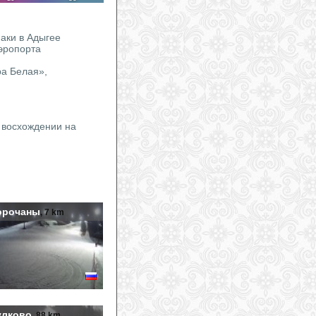
аки в Адыгее
аэропорта
ра Белая»,
 восхождении на
орочаны
, 7 km
улково
, 88 km