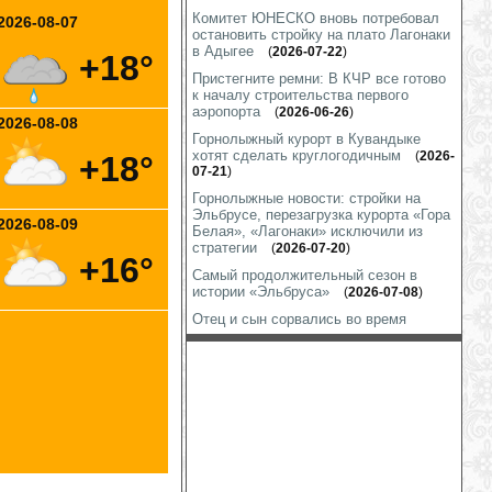
Комитет ЮНЕСКО вновь потребовал
2026-08-07
остановить стройку на плато Лагонаки
в Адыгее
(
2026-07-22
)
+18°
Пристегните ремни: В КЧР все готово
к началу строительства первого
аэропорта
(
2026-06-26
)
2026-08-08
Горнолыжный курорт в Кувандыке
хотят сделать круглогодичным
(
2026-
+18°
07-21
)
Горнолыжные новости: стройки на
Эльбрусе, перезагрузка курорта «Гора
2026-08-09
Белая», «Лагонаки» исключили из
стратегии
(
2026-07-20
)
+16°
Самый продолжительный сезон в
истории «Эльбруса»
(
2026-07-08
)
Отец и сын сорвались во время
восхождения на Эльбрус
(
2026-07-19
)
Тело малайзийского альпиниста
эвакуировали с Эльбруса
(
2026-07-
14
)
Проводится доследственная проверка
по факту гибели альпиниста при
восхождении на Эльбрус
(
2026-07-08
)
В Дагестане планируют развивать