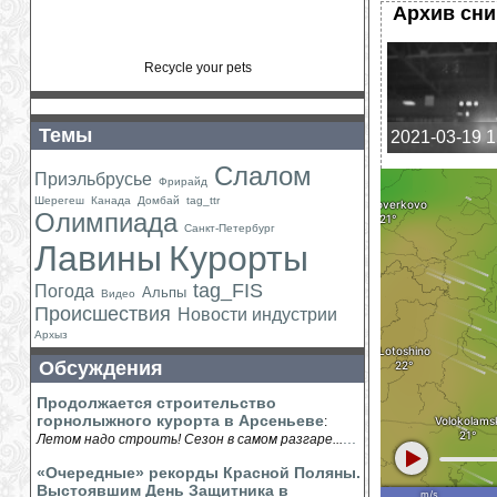
Архив сн
Recycle your pets
Темы
2021-03-19 1
Слалом
Приэльбрусье
Фрирайд
Шерегеш
Канада
Домбай
tag_ttr
Олимпиада
Санкт-Петербург
Лавины
Курорты
tag_FIS
Погода
Альпы
Видео
Происшествия
Новости индустрии
Архыз
Обсуждения
Продолжается строительство
горнолыжного курорта в Арсеньеве
:
...
Летом надо строить! Сезон в самом разгаре...
«Очередные» рекорды Красной Поляны.
Выстоявшим День Защитника в