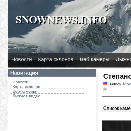
SNOWNEWS.INFO
SNOWNEWS.INFO
2026
нега
H
Л
Новости
Карта склонов
Веб-камеры
Лыжно
Навигация
Степано
Новости
Мос
Регион:
Карта склонов
В избран
Веб-камеры
Лыжное видео