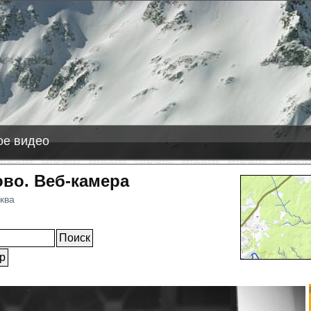
-08-09
líðarfjall
+6 см снега
ас Леньяс
+1 см снега
е видео
во. Веб-камера
ква
ное