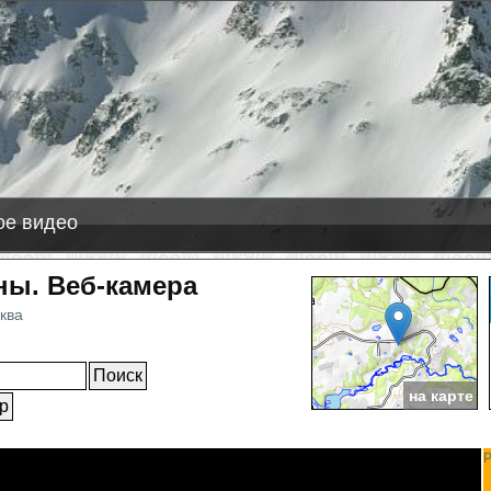
-08-11
со-Сюете
+20 см снега
арабаши, Эльбрус
+1 см снега
е видео
ны. Веб-камера
ква
ное
на карте
P