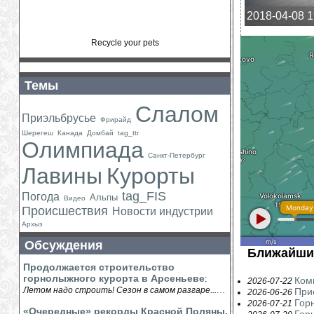
2018-04-08 1
Recycle your pets
Темы
Слалом
Приэльбрусье
Фрирайд
Шерегеш
Канада
Домбай
tag_ttr
Олимпиада
Санкт-Петербург
Лавины
Курорты
tag_FIS
Погода
Альпы
Видео
Происшествия
Новости индустрии
Архыз
Обсуждения
Ближайши
Продолжается строительство
горнолыжного курорта в Арсеньеве
:
Ком
2026-07-22
...
Летом надо строить! Сезон в самом разгаре...
При
2026-06-26
Гор
2026-07-21
«Очередные» рекорды Красной Поляны.