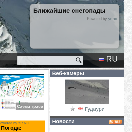
Ближайшие снегопады
yr.no
Powered by
RU
🔍
EN
Веб-камеры
Схема трасс
Гудаури
Новости
owered by YR.NO
Погода: