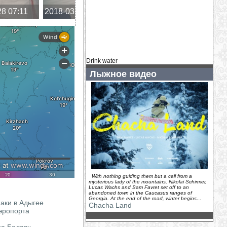
горнолыжную отрасль
(
2026-07-07
)
28 07:11
2018-03-28 05:23
2018-03-28 03:46
2018-
Зимний курорт Грузии подготовят к
новому сезону заранее
(
2026-08-06
)
Drink water
Лыжное видео
With nothing guiding them but a call from a
mysterious lady of the mountains, Nikolai Schirmer,
Lucas Wachs and Sam Favret set off to an
abandoned town in the Caucasus ranges of
Georgia. At the end of the road, winter begins…
аки в Адыгее
Chacha Land
аэропорта