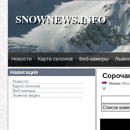
SNOWNEWS.INFO
SNOWNEWS.INFO
2026
нега
И
Г
Новости
Карта склонов
Веб-камеры
Лыжно
Навигация
Сороча
Новости
Мос
Регион:
Карта склонов
В избран
Веб-камеры
Лыжное видео