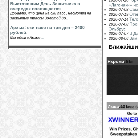
Гор
2026-07-20
Выстоявшим День Защитника в
«Лагонаки» ис
очередях посвящается
:
Сам
2026-07-08
Добавлю, что цена на ски пасс , несмотря на
Оте
2026-07-19
...
закрытые трассы Золотой до
Тел
2026-07-14
Про
2026-07-08
Архыз: ски-пасс на три дня = 2400
Эльбрус
рублей
:
В Д
2026-07-07
...
Мы едем в Архыз
Зим
2026-08-06
Ближайши
Яхрома
, 5 km
Икша
, 12 km