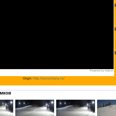
Powered by Ivideon
http://sorochany.ru/
Origin:
имков