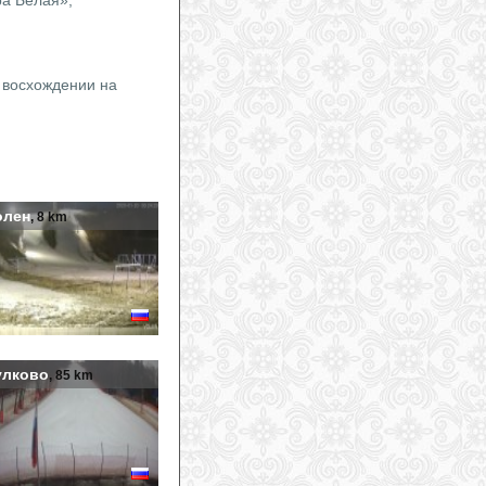
ра Белая»,
 восхождении на
олен
, 8 km
улково
, 85 km