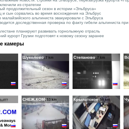
нолыжные новости: стройки на Эльбрусе, перезагрузка курорта «Го
ключили из стратегии
ый продолжительный сезон в истории «Эльбруса»
ц и сын сорвались во время восхождения на Эльбрус
о малайзийского альпиниста эвакуировали с Эльбруса
водится доследственная проверка по факту гибели альпиниста при
агестане планируют развивать горнолыжную отрасль
ний курорт Грузии подготовят к новому сезону заранее
е камеры
Шуколово
Степаново
В
, 7 km
, 7 km
СНЕЖ.КОМ
Крылатское
Ч
, 53 km
, 59 km