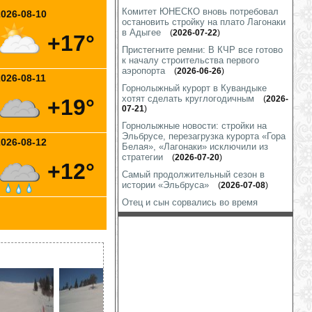
Комитет ЮНЕСКО вновь потребовал
2026-08-10
остановить стройку на плато Лагонаки
в Адыгее
(
2026-07-22
)
+17°
Пристегните ремни: В КЧР все готово
к началу строительства первого
аэропорта
(
2026-06-26
)
2026-08-11
Горнолыжный курорт в Кувандыке
хотят сделать круглогодичным
(
2026-
+19°
07-21
)
Горнолыжные новости: стройки на
Эльбрусе, перезагрузка курорта «Гора
2026-08-12
Белая», «Лагонаки» исключили из
стратегии
(
2026-07-20
)
+12°
Самый продолжительный сезон в
истории «Эльбруса»
(
2026-07-08
)
Отец и сын сорвались во время
восхождения на Эльбрус
(
2026-07-19
)
Тело малайзийского альпиниста
эвакуировали с Эльбруса
(
2026-07-
14
)
Проводится доследственная проверка
по факту гибели альпиниста при
восхождении на Эльбрус
(
2026-07-08
)
В Дагестане планируют развивать