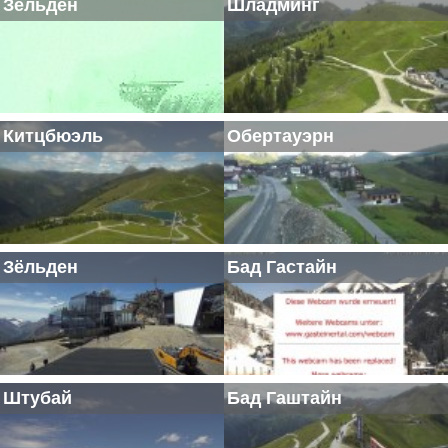
Зёльден
Шладминг
Китцбюэль
Обертауэрн
Зёльден
Бад Гастайн
Штубай
Бад Гаштайн