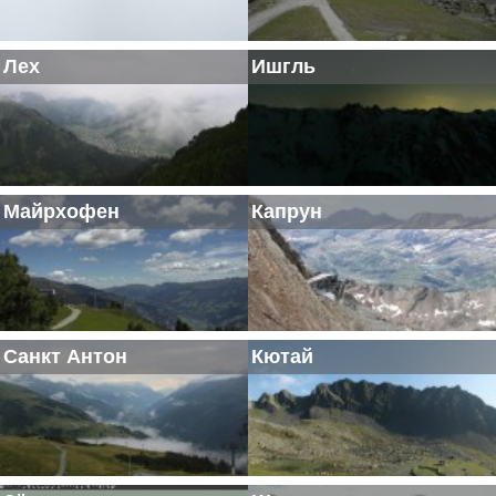
Лех
Ишгль
Майрхофен
Капрун
Санкт Антон
Кютай