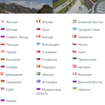
Япония
Италия
Ближний Восток
Москва
Урал
Средняя Азия
Северо-Запад
Канада
Норвегия
Польша
Финляндия
Чехия
Грузия
Словакия
Чили
Болгария
Словения
Прибалтика
Сибирь
Андорра
Австрия
Швейцария
Швеция
Франция
Германия
Исландия
Дальний Восток
США
Мурманская
Украина
область
Кавказ