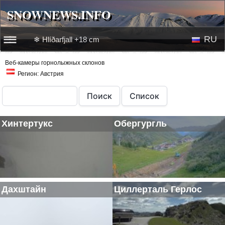
SNOWNEWS.INFO
SNOWNEWS.INFO
RU
❄ Hlíðarfjall +18 cm
☰☰
Новости
Веб-камеры горнолыжных склонов
EN
Регион: Австрия
Веб-камеры
Лыжное видео
Хинтертукс
Обергургль
Дахштайн
Циллерталь Герлос