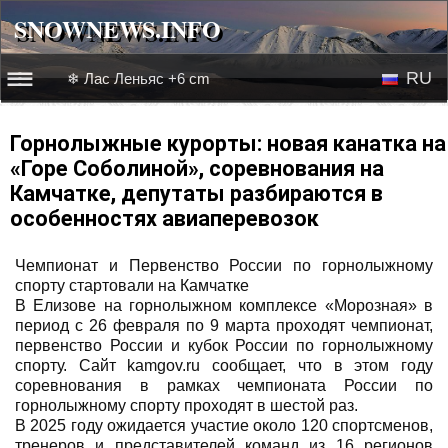
SNOWNEWS.INFO
SNOWNEWS.INFO
RU
❄ Лас Леньяс +6 cm
☰☰
Новости
EN
Горнолыжные курорты: новая канатка на
«Горе Соболиной», соревнования на
Веб-камеры
Камчатке, депутаты разбираются в
особенностях авиаперевозок
Лыжное видео
Чемпионат и Первенство России по горнолыжному
спорту стартовали на Камчатке
В Елизове на горнолыжном комплексе «Морозная» в
период с 26 февраля по 9 марта проходят чемпионат,
первенство России и кубок России по горнолыжному
спорту. Сайт kamgov.ru сообщает, что в этом году
соревнования в рамках чемпионата России по
горнолыжному спорту проходят в шестой раз.
В 2025 году ожидается участие около 120 спортсменов,
тренеров и представителей команд из 16 регионов