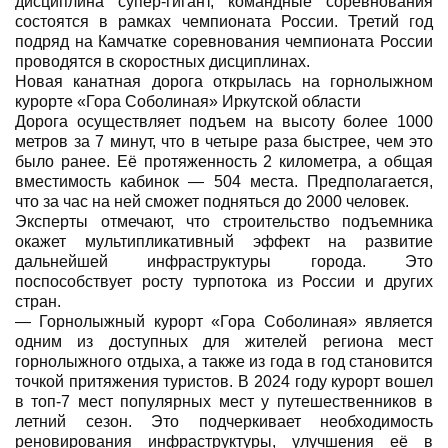
дисциплина супер-гигант, командные соревнования
состоятся в рамках чемпионата России. Третий год
подряд на Камчатке соревнования чемпионата России
проводятся в скоростных дисциплинах.
Новая канатная дорога открылась на горнолыжном
курорте «Гора Соболиная» Иркутской области
Дорога осуществляет подъем на высоту более 1000
метров за 7 минут, что в четыре раза быстрее, чем это
было ранее. Её протяженность 2 километра, а общая
вместимость кабинок — 504 места. Предполагается,
что за час на ней сможет подняться до 2000 человек.
Эксперты отмечают, что строительство подъемника
окажет мультипликативный эффект на развитие
дальнейшей инфраструктуры города. Это
поспособствует росту турпотока из России и других
стран.
— Горнолыжный курорт «Гора Соболиная» является
одним из доступных для жителей региона мест
горнолыжного отдыха, а также из года в год становится
точкой притяжения туристов. В 2024 году курорт вошел
в топ-7 мест популярных мест у путешественников в
летний сезон. Это подчеркивает необходимость
реновирования инфраструктуры, улучшения её в