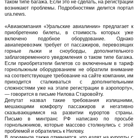
таком типе багажа. Если это не сделать, на регистрации
возникают проблемы. Подробностями делится портал
ura.news.
«Авиакомпания «Уральские авиалинии» предлагает к
приобретению билеты, в стоимость которых уже
включено подобное оборудование. Однако
авиаперевозчик требует от пассажиров, перевозящих
горные лыжи и сноуборды, дополнительного
заблаговременного уведомления о таком типе багажа.
Если приобретатели билетов со включенным в тариф
горнолыжным оборудованием не обратили внимание
на соответствующее требование на сайте компании, им
приходится сталкиваться с дополнительными
сложностями уже на этапе регистрации в аэропорту»,
— говорится в письме Нилова Старовойту.
Депутат назвал такие требования излишними,
мешающими комфорту пассажиров и негативно
сказывающимися на развитии курортов страны.
Письмо в минтранс РФ написано по просьбе
горнолыжников, которые массово столкнулись с этой
проблемой и обратились к Нилову.
В документе также отмечается, что ездят на курорты с