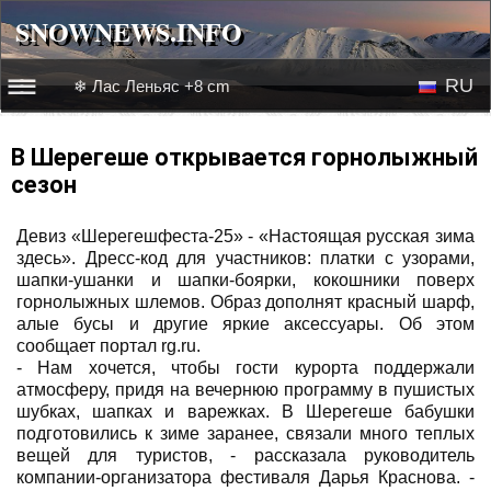
SNOWNEWS.INFO
SNOWNEWS.INFO
RU
❄ Лас Леньяс +8 cm
☰☰
Новости
EN
В Шерегеше открывается горнолыжный
сезон
Веб-камеры
Девиз «Шерегешфеста-25» - «Настоящая русская зима
Лыжное видео
здесь». Дресс-код для участников: платки с узорами,
шапки-ушанки и шапки-боярки, кокошники поверх
горнолыжных шлемов. Образ дополнят красный шарф,
алые бусы и другие яркие аксессуары. Об этом
сообщает портал rg.ru.
- Нам хочется, чтобы гости курорта поддержали
атмосферу, придя на вечернюю программу в пушистых
шубках, шапках и варежках. В Шерегеше бабушки
подготовились к зиме заранее, связали много теплых
вещей для туристов, - рассказала руководитель
компании-организатора фестиваля Дарья Краснова. -