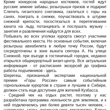
Кроме конкурсов народных костюмов, гостей ждут
русские зимние забавы, розыгрыши призов и подарки!
Слепить гигантского снеговика, скатиться с горы на
санях, поиграть в снежки, поучаствовать в штурме
снежной крепости, посостязаться в перетягивании
каната на льду, потанцевать и послушать музыку -
занятия и развлечения найдутся для всех.
Побывать во всех уголках курорта смогут участники
фестивального квеста. Но основные события, включая
розыгрыш авиабилета в любую точку России, будут
сосредоточены в зоне выката сектора А. На улице
Снежной, при въезде в гостиничный городок, недавно
открылся общекурортный визит-центр. Вся актуальная
информация - от расписания экскурсий до графика
работы подъемников - здесь.
Шерегеш, признанный экспертами национальной
премии «Горы России» самым событийным
горнолыжным курортом в стране и лучшим в Сибири,
должен стать еще доступнее для жителей Кузбасса.
- Средний чек на отдых растет, поэтому у нас
разработана программа лояльности для земляков, и к
ней подключились уже более девяти тысяч человек, -
напомнила глава регионального минтуризма Елена