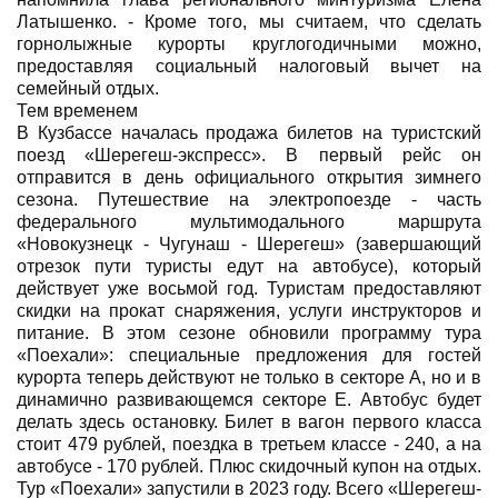
Латышенко. - Кроме того, мы считаем, что сделать
горнолыжные курорты круглогодичными можно,
предоставляя социальный налоговый вычет на
семейный отдых.
Тем временем
В Кузбассе началась продажа билетов на туристский
поезд «Шерегеш-экспресс». В первый рейс он
отправится в день официального открытия зимнего
сезона. Путешествие на электропоезде - часть
федерального мультимодального маршрута
«Новокузнецк - Чугунаш - Шерегеш» (завершающий
отрезок пути туристы едут на автобусе), который
действует уже восьмой год. Туристам предоставляют
скидки на прокат снаряжения, услуги инструкторов и
питание. В этом сезоне обновили программу тура
«Поехали»: специальные предложения для гостей
курорта теперь действуют не только в секторе А, но и в
динамично развивающемся секторе Е. Автобус будет
делать здесь остановку. Билет в вагон первого класса
стоит 479 рублей, поездка в третьем классе - 240, а на
автобусе - 170 рублей. Плюс скидочный купон на отдых.
Тур «Поехали» запустили в 2023 году. Всего «Шерегеш-