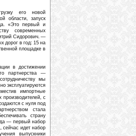
Жаклин Уайлз: неожиданное
предложение во время похода
(
2026-
07-27
)
рузку его новой
й области, запуск
Дэйв Райдинг продолжит карьеру в
новой функции
(
2026-07-27
)
да. «Это первый и
тву современных
На горнолыжном курорт Витоша в
Болгарии появятся новые подъемники
итрий Сидорович. —
(
2026-07-27
)
дорог в год: 15 на
Марко Одерматт получил деревянный
твенной площадке в
бюст
(
2026-07-26
)
Горные лыжи против сноуборда: одно
проще освоить, другое — довести до
ации в достижении
совершенства
(
2026-07-26
)
ого партнерства —
Российский альпинист впервые
сотрудничеству мы
успешно подал иск к экспедиционной
компании и гиду в Непале
шно эксплуатируются
(
2026-07-
25
)
аместив импортные
Три гиганта определяют рынок
 производителей, с
горнолыжного снаряжения
(
2026-07-
оздаются с нуля под
24
)
ртнерством стала
Два альпиниста погибли в
еспечивать страну
«кулуаре смерти» на Монблане
ода — первый набор
(
2026-07-24
)
 сейчас идет набор
Юлия Шайб пройдет специальную
учения выпускники
скоростную подготовку
(
2026-07-24
)