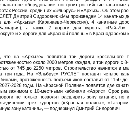
 канатное оборудование, построит российские канатные 
ортах России, среди них «Эльбрус» и «Архыз». Об этом ра
СЛЕТ Дмитрий Сидорович: «Мы произведем 14 канатных дор
в для «Архыза» (Карачаево-Черкессия), 4 канатные дор
-Балкария), а также 2 дороги для курорта «Рай-Из»
округе и 2 дороги для «Красной поляны» в Краснодарском 
, что на «Архызе» появятся три дороги кресельного т
ротяженностью около 2000 метров каждая, и три дороги с 
тью от 745 до 2250 метров. Строительство начнется в ма
на три года. На «Эльбрус» РУСЛЕТ поставит четыре кан
бинами, протяженность подъемников составит от 1150 до 
2027-2028 годы. На «Красной Поляне» появятся две кана
мым зажимом с 10-местными кабинами «Аэрис». Срок ре
дороги не только позволят расширить зону катания, но
бъединении трех курортов («Красная поляна», «Газпро
диную зону катания», — подчеркнул Дмитрий Сидорович.