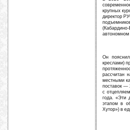
современное
крупных кур
директор РУ
подъемнико
(Кабардино
автономном 
Он пояснил
креслами) п
протяженнос
рассчитан 
местными ка
поставок — 
с отцепляе
года. «Эти 
этапом в о
Хутор») в е