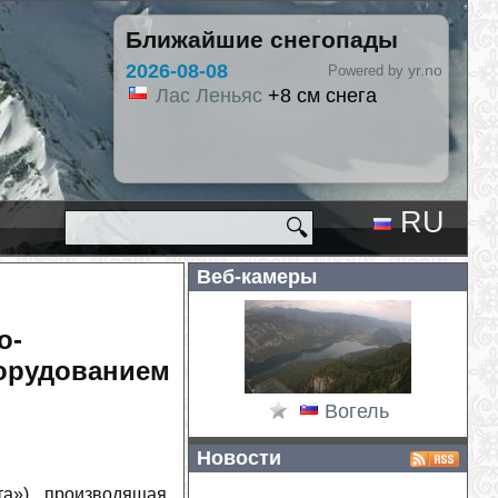
Ближайшие снегопады
2026-08-0
yr.no
Powered by
Hlíðarfj
Лас Л
RU
🔍
EN
Веб-камеры
о-
орудованием
Вогель
Новости
а»), производящая