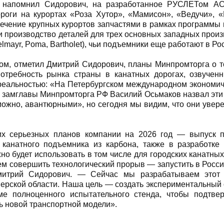
, напомнил Сидорович, на разработанное РУСЛЕТом А
роги на курортах «Роза Хутор», «Мамисон», «Ведучи», 
печение крупных курортов запчастями в рамках программы
 производство деталей для трех основных западных произ
lmayr, Poma, Bartholet), чьи подъемники еще работают в Ро
ом, отметил Дмитрий Сидорович, планы Минпромторга о то
потребность рынка страны в канатных дорогах, озвуче
реальностью: «На Петербургском международном экономи
 замглавы Минпромторга РФ Василий Осьмаков назвал эти
ожно, авантюрными», но сегодня мы видим, что они увер
их серьезных планов компании на 2026 год — выпуск п
канатного подъемника из карбона, также в разработке 
но будет использовать в том числе для городских канатных 
м совершить технологический прорыв — запустить в Росси
итрий Сидорович. — Сейчас мы разрабатываем этот 
ерской области. Наша цель — создать экспериментальный 
ме полноценного испытательного стенда, чтобы подтве
ь новой транспортной модели».