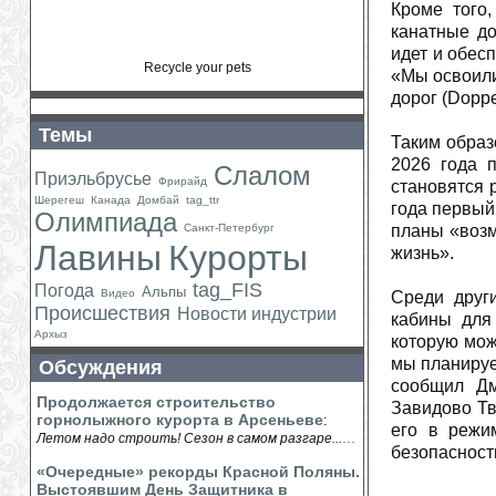
Кроме того
канатные до
идет и обес
Recycle your pets
«Мы освоили
дорог (Doppe
Темы
Таким образ
2026 года 
Слалом
Приэльбрусье
Фрирайд
становятся 
Шерегеш
Канада
Домбай
tag_ttr
года первый
Олимпиада
Санкт-Петербург
планы «возм
Лавины
Курорты
жизнь».
tag_FIS
Погода
Альпы
Видео
Среди друг
Происшествия
Новости индустрии
кабины для 
Архыз
которую мож
мы планируе
Обсуждения
сообщил Дм
Продолжается строительство
Завидово Тв
горнолыжного курорта в Арсеньеве
:
его в режи
...
Летом надо строить! Сезон в самом разгаре...
безопасност
«Очередные» рекорды Красной Поляны.
Выстоявшим День Защитника в