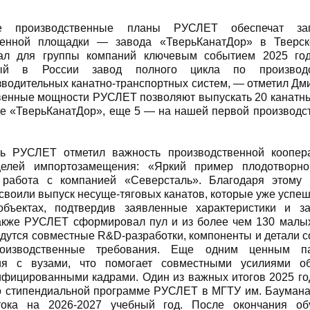
е производственные планы РУСЛЕТ обеспечат заг
венной площадки — завода «ТверьКанатДор» в Тверско
тал для группы компаний ключевым событием 2025 го
ный в России завод полного цикла по производс
водительных канатно-транспортных систем, — отметил Дм
енные мощности РУСЛЕТ позволяют выпускать 20 канатных 
е «ТверьКанатДор», еще 5 — на нашей первой производс
ль РУСЛЕТ отметил важность производственной коопер
елей импортозамещения: «Яркий пример плодотворн
 работа с компанией «Северсталь». Благодаря этому 
своили выпуск несуще-тяговых канатов, которые уже успе
бъектах, подтвердив заявленные характеристики и з
акже РУСЛЕТ сформировал пул и из более чем 130 малых
дутся совместные R&D-разработки, компоненты и детали с
роизводственные требования. Еще одним ценным па
ия с вузами, что помогает совместными усилиями об
ифицированными кадрами. Один из важных итогов 2025 г
о стипендиальной программе РУСЛЕТ в МГТУ им. Баумана,
тока на 2026-2027 учебный год. После окончания об