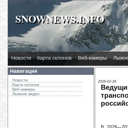
SNOWNEWS.INFO
SNOWNEWS.INFO
Новости
Карта склонов
Веб-камеры
Лыжно
Навигация
Новости
2026-02-26
Карта склонов
Ведущи
Веб-камеры
Лыжное видео
трансп
россий
В 2026—203