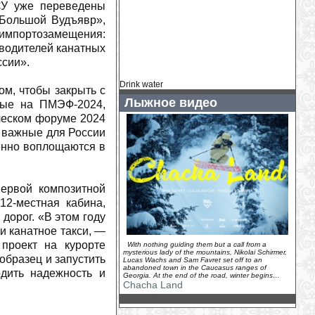
СУ уже переведены
подъёмник
(
2026-07-31
)
«Большой Вудъявр»,
Коринн Сутер: подготовка к сезону
 импортозамещения:
идет полным ходом
(
2026-07-30
)
водителей канатных
Кайса Витхофф Ли: начало сезона под
ссии».
вопросом
(
2026-07-30
)
Главный тренер ÖSV: «В Норвегии я
Drink water
м, чтобы закрыть с
никому не могу помочь»
(
2026-07-30
)
Лыжное видео
нные на ПМЭФ-2024,
Как «Тур де Франс» вдохновил
ческом форуме 2024
Фредди Меркьюри на Bicycle Race
(
2026-07-30
)
 важные для России
енно воплощаются в
У Хенрика Кристофферсена родилась
дочь
(
2026-07-29
)
Камиль Раст - новый амбассадор
Ducati Switzerland
(
2026-07-29
)
ервой композитной
12-местная кабина,
У горнолыжного комплекса «Логойск»
появился новый владелец...
(
2026-07-
дорог. «В этом году
29
)
и канатное такси, —
Венди Холденер: «Мы ценим каждую
проект на курорте
With nothing guiding them but a call from a
минуту, которую можем провести
mysterious lady of the mountains, Nikolai Schirmer,
образец и запустить
Lucas Wachs and Sam Favret set off to an
вместе»
(
2026-07-28
)
abandoned town in the Caucasus ranges of
рдить надежность и
Georgia. At the end of the road, winter begins…
На зимнем курорте Грузии Гудаури
Chacha Land
канатные дороги заменят на
подъемники
(
2026-07-28
)