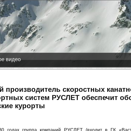
2026-08-08
Лас Леньяс
+8 см снега
е видео
й производитель скоростных канатн
ортных систем РУСЛЕТ обеспечит об
ские курорты
0 годах группа компаний РУСЛЕТ (входит в ГК «Васт