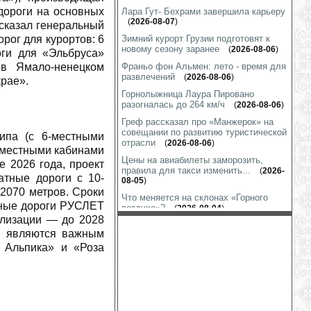
дороги на основных
Лара Гут- Бехрами завершила карьеру
(
2026-08-07
)
ссказал генеральный
ог для курортов: 6
Зимний курорт Грузии подготовят к
новому сезону заранее
(
2026-08-06
)
оги для «Эльбруса»
 в Ямало-ненецком
Франьо фон Альмен: лето - время для
развлечений
(
2026-08-06
)
крае».
Горнолыжница Лаура Пировано
разогналась до 264 км/ч
(
2026-08-06
)
Греф рассказал про «Манжерок» на
совещании по развитию туристической
ипа (с 6-местными
отрасли
(
2026-08-06
)
8-местными кабинами
Цены на авиабилеты заморозить,
е 2026 года, проект
правила для такси изменить...
(
2026-
атные дороги с 10-
08-05
)
2070 метров. Сроки
Что меняется на склонах «Горного
тные дороги РУСЛЕТ
воздуха»?
(
2026-08-04
)
ализации — до 2028
Линдси Вонн тренируется везде, даже
 и являются важным
в гараже
(
2026-08-03
)
м Альпика» и «Роза
Шиффрин показала «футбол на
лабутенах»
(
2026-07-31
)
Марко Шварц готов к выходу на снег
(
2026-07-31
)
На гору Глухариную строится