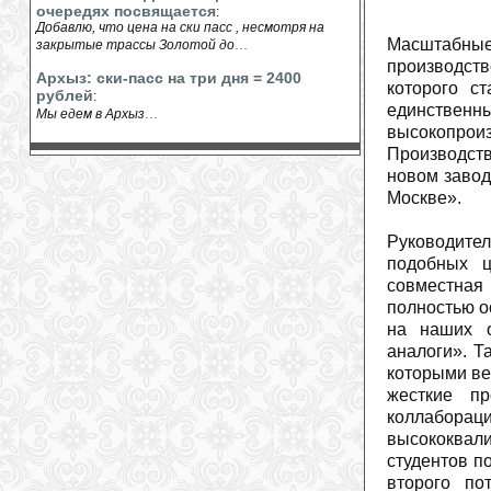
очередях посвящается
:
Добавлю, что цена на ски пасс , несмотря на
...
Масштабны
закрытые трассы Золотой до
производст
Архыз: ски-пасс на три дня = 2400
которого с
рублей
:
единствен
...
Мы едем в Архыз
высокопроиз
Производств
новом завод
Москве».
Руководите
подобных ц
совместная
полностью о
на наших о
аналоги». Т
которыми ве
жесткие п
коллаборац
высококвал
студентов п
второго по