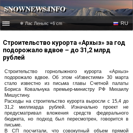
SNOWNEWS.INFO
SNOWNEWS.INFO
RU
❄ Лас Леньяс +6 cm
☰☰
Новости
EN
Строительство курорта «Архыз» за год
подорожало вдвое – до 31,2 млрд
Веб-камеры
рублей
Лыжное видео
Строительство горнолыжного курорта «Архыз»
подорожало вдвое. Об этом «Известиям» 30 марта
стало известно из письма главы Счетной палаты
Бориса Ковальчука премьер-министру РФ Михаилу
Мишустину.
Расходы на строительство курорта выросли с 15,4 до
31,2 миллиарда рублей. Изначально проект не
предусматривал вложения средств федерального
бюджета, но подход был пересмотрен, говорится в
письме.
В СП посчитали, что совокупный объем прямой