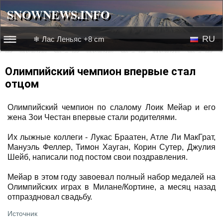
SNOWNEWS.INFO
SNOWNEWS.INFO
RU
❄ Лас Леньяс +8 cm
☰☰
Новости
EN
Олимпийский чемпион впервые стал
отцом
Веб-камеры
Олимпийский чемпион по слалому Лоик Мейар и его
Лыжное видео
жена Зои Честан впервые стали родителями.
Их лыжные коллеги - Лукас Браатен, Атле Ли МакГрат,
Мануэль Феллер, Тимон Хауган, Корин Сутер, Джулия
Шейб, написали под постом свои поздравления.
Мейар в этом году завоевал полный набор медалей на
Олимпийских играх в Милане/Кортине, а месяц назад
отпраздновал свадьбу.
Источник