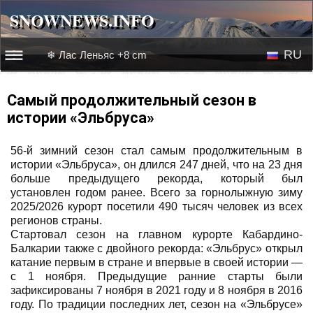
SNOWNEWS.INFO
SNOWNEWS.INFO
RU
❄ Лас Леньяс +8 cm
☰☰
Новости
EN
Самый продолжительный сезон в
истории «Эльбруса»
Веб-камеры
56-й зимний сезон стал самым продолжительным в
Лыжное видео
истории «Эльбруса», он длился 247 дней, что на 23 дня
больше предыдущего рекорда, который был
установлен годом ранее. Всего за горнолыжную зиму
2025/2026 курорт посетили 490 тысяч человек из всех
регионов страны.
Стартовал сезон на главном курорте Кабардино-
Балкарии также с двойного рекорда: «Эльбрус» открыл
катание первым в стране и впервые в своей истории —
с 1 ноября. Предыдущие ранние старты были
зафиксированы 7 ноября в 2021 году и 8 ноября в 2016
году. По традиции последних лет, сезон на «Эльбрусе»