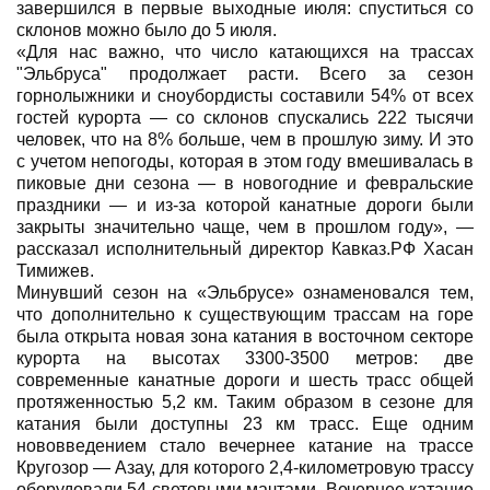
завершился в первые выходные июля: спуститься со
склонов можно было до 5 июля.
«Для нас важно, что число катающихся на трассах
"Эльбруса" продолжает расти. Всего за сезон
горнолыжники и сноубордисты составили 54% от всех
гостей курорта — со склонов спускались 222 тысячи
человек, что на 8% больше, чем в прошлую зиму. И это
с учетом непогоды, которая в этом году вмешивалась в
пиковые дни сезона — в новогодние и февральские
праздники — и из-за которой канатные дороги были
закрыты значительно чаще, чем в прошлом году», —
рассказал исполнительный директор Кавказ.РФ Хасан
Тимижев.
Минувший сезон на «Эльбрусе» ознаменовался тем,
что дополнительно к существующим трассам на горе
была открыта новая зона катания в восточном секторе
курорта на высотах 3300-3500 метров: две
современные канатные дороги и шесть трасс общей
протяженностью 5,2 км. Таким образом в сезоне для
катания были доступны 23 км трасс. Еще одним
нововведением стало вечернее катание на трассе
Кругозор — Азау, для которого 2,4-километровую трассу
оборудовали 54 световыми мачтами. Вечернее катание