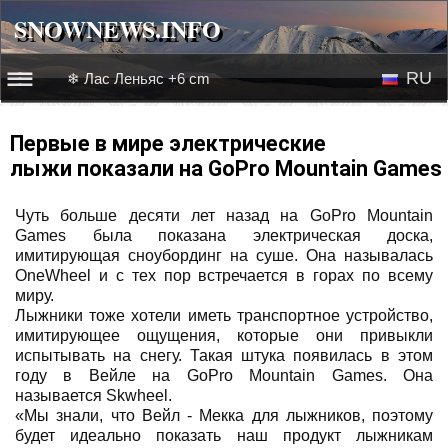
SNOWNEWS.INFO
SNOWNEWS.INFO
RU
❄ Лас Леньяс +6 cm
☰☰
Новости
EN
Первые в мире электрические
лыжи показали на GoPro Mountain Games
Веб-камеры
Чуть больше десяти лет назад на GoPro Mountain
Лыжное видео
Games была показана электрическая доска,
имитирующая сноубординг на суше. Она называлась
OneWheel и с тех пор встречается в горах по всему
миру.
Лыжники тоже хотели иметь транспортное устройство,
имитирующее ощущения, которые они привыкли
испытывать на снегу. Такая штука появилась в этом
году в Вейле на GoPro Mountain Games. Она
называется Skwheel.
«Мы знали, что Вейл - Мекка для лыжников, поэтому
будет идеально показать наш продукт лыжникам