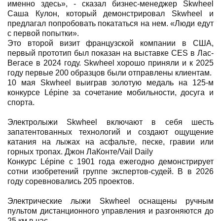
именно здесь», - сказал бизнес-менеджер Skwheel
Саша Кулон, который демонстрировал Skwheel и
предлагал попробовать покататься на нем. «Люди едут
с первой попытки».
Это второй визит французской компании в США,
первый прототип был показан на выставке CES в Лас-
Вегасе в 2024 году. Skwheel хорошо приняли и к 2025
году первые 200 образцов были отправлены клиентам.
10 мая Skwheel выиграв золотую медаль на 125-м
конкурсе Lépine за сочетание мобильности, досуга и
спорта.
Электролыжи Skwheel включают в себя шесть
запатентованных технологий и создают ощущение
катания на лыжах на асфальте, песке, гравии или
горных тропах. Джон ЛаКонте/Vail Daily
Конкурс Lépine с 1901 года ежегодно демонстрирует
сотни изобретений группе экспертов-судей. В в 2026
году соревновались 205 проектов.
Электрические лыжи Skwheel оснащены ручным
пультом дистанционного управления и разгоняются до
25 км в час.