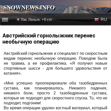
SNOWNEWS.INFO
SNOWNEWS.INFO
RU
❄ Лас Леньяс +8 cm
☰☰
Новости
EN
Австрийский горнолыжник перенес
необычную операцию
Веб-камеры
Австрийский горнолыжник и специалист по скоростным
Лыжное видео
видам перенес необычную операцию. Поводом была
не травма, а ее профилактика. «Я получил новые
спортивные шасси - для большего удовольствия от
катания».
«Мне успешно прооперировали оба тазобедренных
сустава, как планировалось. Никакого падения,
никакого боли, просто 2 тазобедренные сустава,
которые не подходят для скоростного спуска. То, что не
подходит, подгоним!
Во время операции удален костный материал, который