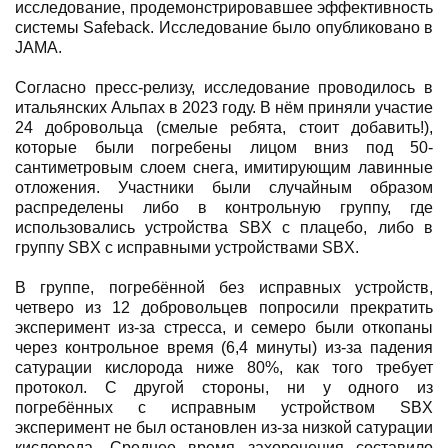
исследование, продемонстрировавшее эффективность
системы Safeback. Исследование было опубликовано в
JAMA.
Согласно пресс-релизу, исследование проводилось в
итальянских Альпах в 2023 году. В нём приняли участие
24 добровольца (смелые ребята, стоит добавить!),
которые были погребены лицом вниз под 50-
сантиметровым слоем снега, имитирующим лавинные
отложения. Участники были случайным образом
распределены либо в контрольную группу, где
использовались устройства SBX с плацебо, либо в
группу SBX с исправными устройствами SBX.
В группе, погребённой без исправных устройств,
четверо из 12 добровольцев попросили прекратить
эксперимент из-за стресса, и семеро были откопаны
через контрольное время (6,4 минуты) из-за падения
сатурации кислорода ниже 80%, как того требует
протокол. С другой стороны, ни у одного из
погребённых с исправным устройством SBX
эксперимент не был остановлен из-за низкой сатурации
кислорода. Среднее время захоронения составило