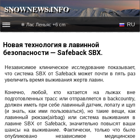
SNOWNEWS.INFO
SNOWNEWS.INFO
RU
❄ Лас Леньяс +6 cm
☰☰
Новости
EN
Новая технология в лавинной
безопасности — Safeback SBX.
Веб-камеры
Независимое клиническое исследование показывает,
Лыжное видео
что система SBX от Safeback может почти в пять раз
увеличить время выживания жертв лавин.
Конечно, любой, кто катается на лыжах вне
подготовленных трасс или отправляется в backcountry,
должен иметь при себе лавинный датчик, лопату и щуп
(и знать, как ими пользоваться), но такие вещи, как
лавинный рюкзак(airbag) или система выживания в
лавине SBX от Safeback, значительно повысят ваши
шансы на выживание. Фактически, только что было
опубликовано независимое медицинское