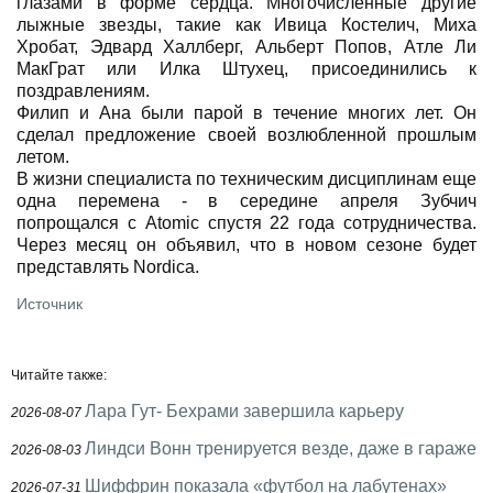
глазами в форме сердца. Многочисленные другие
лыжные звезды, такие как Ивица Костелич, Миха
Хробат, Эдвард Халлберг, Альберт Попов, Атле Ли
МакГрат или Илка Штухец, присоединились к
поздравлениям.
Филип и Ана были парой в течение многих лет. Он
сделал предложение своей возлюбленной прошлым
летом.
В жизни специалиста по техническим дисциплинам еще
одна перемена - в середине апреля Зубчич
попрощался с Atomic спустя 22 года сотрудничества.
Через месяц он объявил, что в новом сезоне будет
представлять Nordica.
Источник
Читайте также:
Лара Гут- Бехрами завершила карьеру
2026-08-07
Линдси Вонн тренируется везде, даже в гараже
2026-08-03
Шиффрин показала «футбол на лабутенах»
2026-07-31