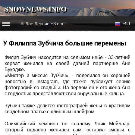
SNOWNEWS.INFO
SNOWNEWS.INFO
RU
❄ Лас Леньяс +8 cm
☰☰
Новости
EN
У Филиппа Зубчича большие перемены
Веб-камеры
Филип Зубчич находится на седьмом небе - 33-летний
хорват женился на своей давней партнерше Ане
Лыжное видео
Вукодже.
«Мистер и миссис Зубчич», - поделился он хорошей
новостью в Instagram, где также публикует серию
фотографий со свадьбы. На первом он и его жена Ана
с гордостью представляют свои обручальные кольца.
Зубчич также делится фотографией жены в красивом
свадебном платье с длинным шлейфом.
Олимпийский чемпион по слалому Лоик Мейллар,
который недавно женился сам, оставил эмодзи с