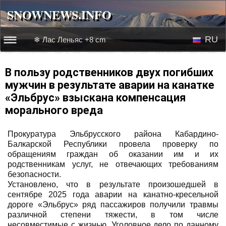
SNOWNEWS.INFO
SNOWNEWS.INFO
RU
❄ Лас Леньяс +8 cm
☰☰
Новости
EN
В пользу родственников двух погибших
мужчин в результате аварии на канатке
Веб-камеры
«Эльбрус» взыскана компенсация
морального вреда
Лыжное видео
Прокуратура Эльбрусского района Кабардино-
Балкарской Республики провела проверку по
обращениям граждан об оказании им и их
родственникам услуг, не отвечающих требованиям
безопасности.
Установлено, что в результате произошедшей в
сентябре 2025 года аварии на канатно-кресельной
дороге «Эльбрус» ряд пассажиров получили травмы
различной степени тяжести, в том числе
несовместимые с жизнью. Уголовное дело по данному