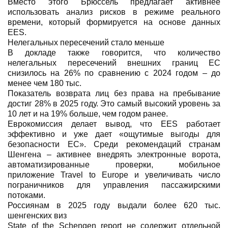
Вместо этого Брюссель предлагает активнее
использовать анализ рисков в режиме реального
времени, который формируется на основе данных
EES.
Нелегальных пересечений стало меньше
В докладе также говорится, что количество
нелегальных пересечений внешних границ ЕС
снизилось на 26% по сравнению с 2024 годом – до
менее чем 180 тыс.
Показатель возврата лиц без права на пребывание
достиг 28% в 2025 году. Это самый высокий уровень за
10 лет и на 19% больше, чем годом ранее.
Еврокомиссия делает вывод, что EES работает
эффективно и уже дает «ощутимые выгоды для
безопасности ЕС». Среди рекомендаций странам
Шенгена – активнее внедрять электронные ворота,
автоматизированные проверки, мобильное
приложение Travel to Europe и увеличивать число
пограничников для управления пассажирскими
потоками.
Россиянам в 2025 году выдали более 620 тыс.
шенгенских виз
State of the Schengen report не содержит отдельной