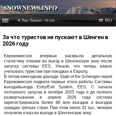
SNOWNEWS.INFO
SNOWNEWS.INFO
RU
❄ Лас Леньяс +6 cm
☰☰
Новости
EN
За что туристов не пускают в Шенген в
2026 году
Веб-камеры
Еврокомиссия впервые раскрыла детальную
Лыжное видео
статистику отказов во въезд в Шенгенскую зону после
запуска системы EES. Узнали, что теперь важно
учитывать туристам при поездках в Европу.
В пятом ежегодном докладе State of the Schengen report
Еврокомиссия подвела первые итоги работы Системы
въезда/выезда Entry/Exit System, EES. С начала
поэтапного запуска в октябре 2025 года и до полного
развертывания в апреле 2026 года система
зарегистрировала более 66 млн въездов и выездов
граждан третьих стран. При этом около 32 тыс. человек
получили отказ во въезде в Шенгенскую зону.