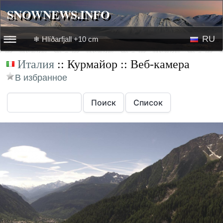
SNOWNEWS.INFO
SNOWNEWS.INFO
RU
❄ Hlíðarfjall +10 cm
☰☰
Италия
:: Курмайор :: Веб-камера
Новости
EN
В избранное
Веб-камеры
Лыжное видео