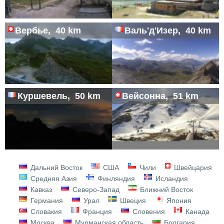
Вербье, 40 km
Валь'д'Изер, 40 km
Куршевель, 50 km
Вейсонна, 51 km
Дальний Восток
США
Чили
Швейцария
Средняя Азия
Финляндия
Исландия
Кавказ
Северо-Запад
Ближний Восток
Германия
Урал
Швеция
Япония
Словакия
Франция
Словения
Канада
Москва
Мурманская область
Болгария