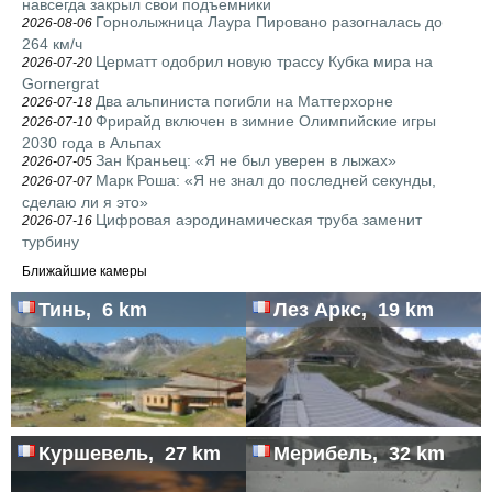
навсегда закрыл свои подъемники
Горнолыжница Лаура Пировано разогналась до
2026-08-06
264 км/ч
Церматт одобрил новую трассу Кубка мира на
2026-07-20
Gornergrat
Два альпиниста погибли на Маттерхорне
2026-07-18
Фрирайд включен в зимние Олимпийские игры
2026-07-10
2030 года в Альпах
Зан Краньец: «Я не был уверен в лыжах»
2026-07-05
Марк Роша: «Я не знал до последней секунды,
2026-07-07
сделаю ли я это»
Цифровая аэродинамическая труба заменит
2026-07-16
турбину
Ближайшие камеры
Тинь, 6 km
Лез Аркс, 19 km
Куршевель, 27 km
Мерибель, 32 km