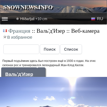
SNOWNEWS.INFO
SNOWNEWS.INFO
RU
❄ Hlíðarfjall +10 cm
☰☰
Франция
:: Валь'д'Изер :: Веб-камера
Новости
EN
В избранное
Веб-камеры
Лыжное видео
Первый подъёмник здесь был построен ещё в 1930-х годах. На этих
склонах рос и тренировался легендарный Жан-Клод Килли.
Валь'д'Изер