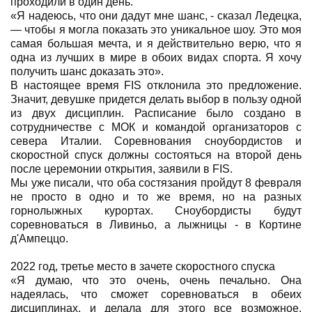
проходили в один день.
«Я надеюсь, что они дадут мне шанс, - сказал Ледецка,
— чтобы я могла показать это уникальное шоу. Это моя
самая большая мечта, и я действительно верю, что я
одна из лучших в мире в обоих видах спорта. Я хочу
получить шанс доказать это».
В настоящее время FIS отклонила это предложение.
Значит, девушке придется делать выбор в пользу одной
из двух дисциплин. Расписание было создано в
сотрудничестве с МОК и командой организаторов с
севера Италии. Соревнования сноубордистов и
скоростной спуск должны состояться на второй день
после церемонии открытия, заявили в FIS.
Мы уже писали, что оба состязания пройдут 8 февраля
не просто в одно и то же время, но на разных
горнолыжных курортах. Сноубордисты будут
соревноваться в Ливиньо, а лыжницы - в Кортине
д'Ампеццо.
2022 год, третье место в зачете скоростного спуска
«Я думаю, что это очень, очень печально. Она
надеялась, что сможет соревноваться в обеих
дисциплинах, и делала для этого все возможное.