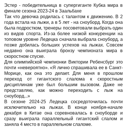
Эстер - победительница в супергиганте Кубка мира в
финале сезона 2023-24 в Заальбахе
Так что девочка родилась с талантом к движению. В 2
года встала на лыжи, а в 5 лет - на сноуборд. Когда она
была подростком, тренеры посоветовали выбрать один
из видов спорта. Из-за более низкой конкуренции на
топовом уровне Ледецка сначала выбрала сноуборд, а
позже добилась больших успехов на лыжах. Совсем
недавно она выиграла бронзу чемпионата мира в
скоростном спуске.
Для олимпийской чемпионки Виктории Ребенсбург это
почти «невероятно». «Я лично спрашивала ее в Санкт-
Морице, как она это делает. Для меня в прошлом
переход от гигантского слалома к скоростным
дисциплинам уже был большим вызовом. Даже не
представляю, как можно переходить с лыж на
сноуборд...»
В сезоне 2024-25 Ледецка сосредоточилась почти
исключительно на лыжах. В конце ноября-начале
декабря в Китае она соревновалась в сноуборде и
сразу выиграла параллельный гигантский слалом и
заняла 4 место в параллельном слаломе.