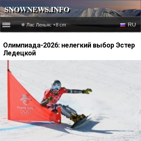
SNOWNEWS.INFO
SNOWNEWS.INFO
RU
❄ Лас Леньяс +8 cm
☰☰
Новости
EN
Олимпиада-2026: нелегкий выбор Эстер
Ледецкой
Веб-камеры
Лыжное видео