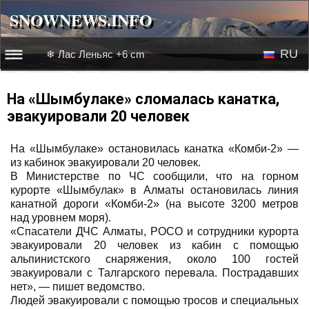
SNOWNEWS.INFO
SNOWNEWS.INFO
RU
❄ Лас Леньяс +6 cm
☰☰
Новости
EN
На «Шымбулаке» сломалась канатка,
эвакуировали 20 человек
Веб-камеры
На «Шымбулаке» остановилась канатка «Комби-2» —
Лыжное видео
из кабинок эвакуировали 20 человек.
В Министерстве по ЧС сообщили, что на горном
курорте «Шымбулак» в Алматы остановилась линия
канатной дороги «Комби-2» (на высоте 3200 метров
над уровнем моря).
«Спасатели ДЧС Алматы, РОСО и сотрудники курорта
эвакуировали 20 человек из кабин с помощью
альпинистского снаряжения, около 100 гостей
эвакуировали с Талгарского перевала. Пострадавших
нет», — пишет ведомство.
Людей эвакуировали с помощью тросов и специальных