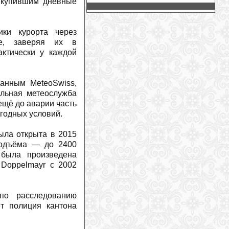
минуту, которую можем провести
, купившим дневные
вместе»
(
2026-07-28
)
На зимнем курорте Грузии Гудаури
канатные дороги заменят на
ики курорта через
подъемники
(
2026-07-28
)
ие, заверяя их в
Жаклин Уайлз: неожиданное
актически у каждой
предложение во время похода
(
2026-
07-27
)
Дэйв Райдинг продолжит карьеру в
анным MeteoSwiss,
новой функции
(
2026-07-27
)
альная метеослужба
На горнолыжном курорт Витоша в
ещё до аварии часть
Болгарии появятся новые подъемники
(
2026-07-27
)
огодных условий.
Марко Одерматт получил деревянный
бюст
(
2026-07-26
)
ыла открыта в 2015
 подъёма — до 2400
Горные лыжи против сноуборда: одно
проще освоить, другое — довести до
 была произведена
совершенства
(
2026-07-26
)
 Doppelmayr с 2002
Российский альпинист впервые
успешно подал иск к экспедиционной
компании и гиду в Непале
(
2026-07-
по расследованию
25
)
т полиция кантона
Три гиганта определяют рынок
горнолыжного снаряжения
(
2026-07-
24
)