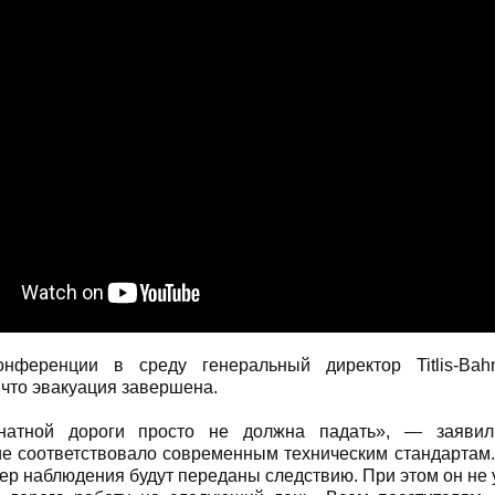
онференции в среду генеральный директор Titlis-Ba
 что эвакуация завершена.
натной дороги просто не должна падать», — заявил
е соответствовало современным техническим стандартам. 
мер наблюдения будут переданы следствию. При этом он не 