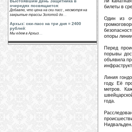
ли канатна
Выстоявшим День Защитника в
очередях посвящается
:
билеты в сре
Добавлю, что цена на ски пасс , несмотря на
...
закрытые трассы Золотой до
Один из оч
Архыз: ски-пасс на три дня = 2400
громкогово
рублей
:
безопаснос
...
Мы едем в Архыз
опоры линии
Перед прои
порывы дос
объявила пр
инфраструкт
Линия гондо
году. Её п
метров. Ка
швейцарско
года.
Расследов
происшеств
Нидвальден