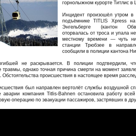
горнолыжном курорте Титлис в
Инцидент произошёл утром в 
подъёмнике TITLIS Xpress на
Энгельберге (кантон Обв
оторвалась от троса и упала не
местному времени — чуть н
станции Трюбзее в направл
сообщили в полиции кантона Ни
огибшей не раскрывается. В полиции подтвердили, чт
 травмы, однако точная причина смерти на момент заявл
. Обстоятельства происшествия в настоящее время рассле
оисшествия был направлен вертолёт службы воздушной с
 аварии компания Titlis-Bahnen остановила работу всей
овую операцию по эвакуации пассажиров, застрявших в дру