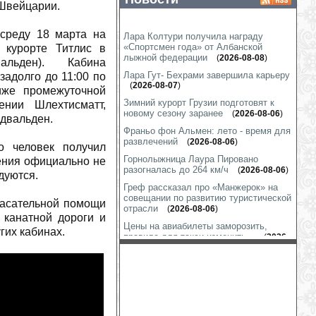
 Швейцарии.
среду 18 марта на
Лара Колтури получила награду
«Спортсмен года» от Албанской
 курорте Титлис в
лыжной федерации
(
2026-08-08
)
альден). Кабина
Лара Гут- Бехрами завершила карьеру
задолго до 11:00 по
(
2026-08-07
)
иже промежуточной
Зимний курорт Грузии подготовят к
ении Шлехтисматт,
новому сезону заранее
(
2026-08-06
)
двальден.
Франьо фон Альмен: лето - время для
развлечений
(
2026-08-06
)
о человек получил
Горнолыжница Лаура Пировано
ения официально не
разогналась до 264 км/ч
(
2026-08-06
)
дуются.
Греф рассказал про «Манжерок» на
совещании по развитию туристической
пасательной помощи
отрасли
(
2026-08-06
)
 канатной дороги и
Цены на авиабилеты заморозить,
гих кабинах.
правила для такси изменить...
(
2026-
08-05
)
Что меняется на склонах «Горного
воздуха»?
(
2026-08-04
)
Линдси Вонн тренируется везде, даже
в гараже
(
2026-08-03
)