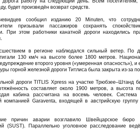
я дорога работу на следующий день. Всем посетителям
ду, будет произведён возврат средств.
евидцев сообщил изданию 20 Minuten, что сотрудн
рители призывали пассажиров сохранять спокойств
ти. При этом работники канатной дороги находились пр
.
сшествием в регионе наблюдался сильный ветер. По д
тигали 130 км/ч на высоте более 1800 метров. Национ
едупреждение второго уровня («умеренная опасность»), и 
уры горной железной дороги Титлиса была закрыта из-за п
льной дороги TITLIS Xpress на участке Трюбзее–Штанд б
ротяжённость составляет около 1900 метров, а высота
ждая кабина рассчитана на восемь человек. Система
й компанией Garaventa, входящей в австрийскую группу
ание причин аварии возглавило Швейцарское бюро 
ий (SUST). Параллельно уголовное расследование ведё
.