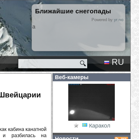
Ближайшие снегопады
2026-08-09
yr.no
Powered by
Hlíðarfjall
+4 см снега
Лас Леньяс
+2 см снега
RU
🔍
EN
Веб-камеры
 Швейцарии
Каракол
 как кабина канатной
 и разбилась на
Новости