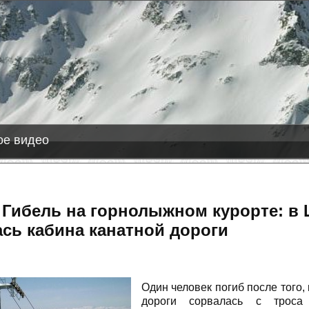
6-08-08
Лас Леньяс
+1 см снега
е видео
 Гибель на горнолыжном курорте: в
сь кабина канатной дороги
Один человек погиб после того,
дороги сорвалась с троса