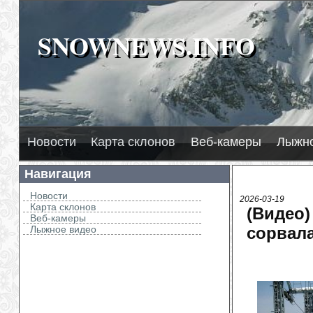
SNOWNEWS.INFO
SNOWNEWS.INFO
202
Новости
Карта склонов
Веб-камеры
Лыжно
Навигация
Новости
2026-03-19
Карта склонов
(Видео)
Веб-камеры
Лыжное видео
сорвала