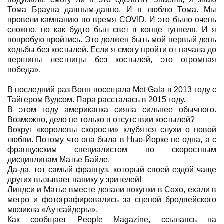
Тома Брауна давным-давно. И я люблю Тома. Мы
провели кампанию во время COVID. И это было очень
сложно, но как будто был свет в конце туннеля. И я
попробую пройтись. Это должен быть мой первый день
ходьбы без костылей. Если я смогу пройти от начала до
вершины лестницы без костылей, это огромная
победа».
В последний раз Вонн посещала Met Gala в 2013 году с
Тайгером Вудсом. Пара рассталась в 2015 году.
В этом году американка сияла сильнее обычного.
Возможно, дело не только в отсутствии костылей?
Вокруг «королевы скорости» клубятся слухи о новой
любви. Потому что она была в Нью-Йорке не одна, а с
французским специалистом по скоростным
дисциплинам Матье Байле.
Да-да, тот самый француз, который своей ездой чаще
других вызывает панику у зрителей!
Линдси и Матье вместе делали покупки в Сохо, ехали в
метро и фотографировались за сценой бродвейского
мюзикла «Аутсайдеры».
Как сообщает People Magazine, ссылаясь на