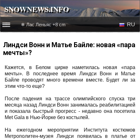
SNOWNEWS.INFO
SNOWNEWS.INFO
RU
❄ Лас Леньяс +8 cm
☰☰
Новости
EN
Линдси Вонн и Матье Байле: новая «пара
мечты»?
Веб-камеры
Кажется, в Белом цирке наметилась новая «пара
Лыжное видео
мечты». В последнее время Линдси Вонн и Матье
Байле проводят много времени вместе. Будет ли за
этим что-то еще?
После падения на трассе олимпийского спуска три
месяца назад Линдси Вонн занималась реабилитацией
и показала быстрый прогресс - недавно она посетила
Met Gala в Нью-Йорке без костылей.
На ежегодном мероприятии Института костюмов
Метрополитен-музея Линдси появилась в платье от