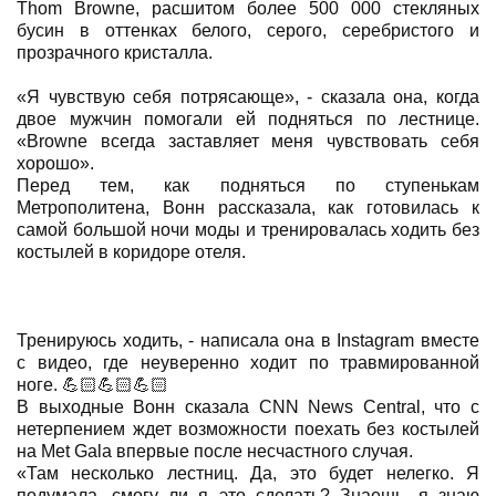
Thom Browne, расшитом более 500 000 стекляных
бусин в оттенках белого, серого, серебристого и
прозрачного кристалла.
«Я чувствую себя потрясающе», - сказала она, когда
двое мужчин помогали ей подняться по лестнице.
«Browne всегда заставляет меня чувствовать себя
хорошо».
Перед тем, как подняться по ступенькам
Метрополитена, Вонн рассказала, как готовилась к
самой большой ночи моды и тренировалась ходить без
костылей в коридоре отеля.
Тренируюсь ходить, - написала она в Instagram вместе
с видео, где неуверенно ходит по травмированной
ноге. 💪🏻💪🏻💪🏻
В выходные Вонн сказала CNN News Central, что с
нетерпением ждет возможности поехать без костылей
на Met Gala впервые после несчастного случая.
«Там несколько лестниц. Да, это будет нелегко. Я
подумала, смогу ли я это сделать? Знаешь, я знаю