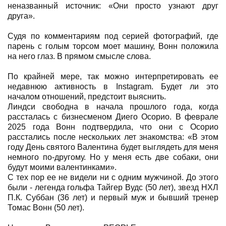
неназванный источник: «Они просто узнают друг
друга».
Судя по комментариям под серией фотографий, где
парень с голым торсом моет машину, Вонн положила
на него глаз. В прямом смысле слова.
По крайней мере, так можно интерпретировать ее
недавнюю активность в Instagram. Будет ли это
началом отношений, предстоит выяснить.
Линдси свободна в начала прошлого года, когда
рассталась с бизнесменом Диего Осорио. В феврале
2025 года Вонн подтвердила, что они с Осорио
расстались после нескольких лет знакомства: «В этом
году День святого Валентина будет выглядеть для меня
немного по-другому. Но у меня есть две собаки, они
будут моими валентинками».
С тех пор ее не видели ни с одним мужчиной. До этого
были - легенда гольфа Тайгер Вудс (50 лет), звезд НХЛ
П.К. Суббан (36 лет) и первый муж и бывший тренер
Томас Вонн (50 лет).