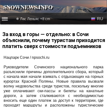
SNOWNEWS.INFO
SNOWNEWS.INFO
RU
❄ Лас Леньяс +8 cm
☰☰
Новости
EN
За вход в горы — отдельно: в Сочи
объяснили, почему туристам приходится
Веб-камеры
платить сверх стоимости подъемников
Лыжное видео
Нацпарк Сочи / npsochi.ru
Руководители Сочинского национального парка
разъяснили причины дополнительного сбора, который
с начала мая начали взимать с отдыхающих на горных
курортах Красной Поляны. Новые правила вызвали
волну недовольства среди туристов, поскольку многие
уже оплачивают ски-пассы и билеты на канатные
дороги, а затем сталкиваются с необходимостью
вносить еще один платеж за доступ к территории, где
проходят маршруты и расположены туристические