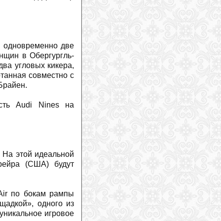
Жаклин Уайлз: неожиданное
предложение во время похода
(
2026-
07-27
)
Дэйв Райдинг продолжит карьеру в
новой функции
(
2026-07-27
)
ы одновременно две
На горнолыжном курорт Витоша в
нщин в Обергургль-
Болгарии появятся новые подъемники
(
2026-07-27
)
два угловых кикера,
отанная совместно с
Марко Одерматт получил деревянный
бюст
(
2026-07-26
)
Брайен.
Горные лыжи против сноуборда: одно
проще освоить, другое — довести до
сть Audi Nines на
совершенства
(
2026-07-26
)
Российский альпинист впервые
успешно подал иск к экспедиционной
компании и гиду в Непале
(
2026-07-
25
)
 На этой идеальной
Три гиганта определяют рынок
рейра (США) будут
горнолыжного снаряжения
(
2026-07-
24
)
Два альпиниста погибли в
«кулуаре смерти» на Монблане
Air по бокам рампы
(
2026-07-24
)
щадкой», одного из
Юлия Шайб пройдет специальную
 уникальное игровое
скоростную подготовку
(
2026-07-24
)