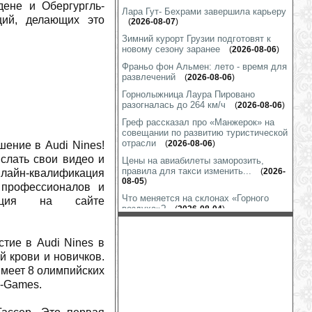
ене и Обергургль-
Лара Гут- Бехрами завершила карьеру
ций, делающих это
(
2026-08-07
)
Зимний курорт Грузии подготовят к
новому сезону заранее
(
2026-08-06
)
Франьо фон Альмен: лето - время для
развлечений
(
2026-08-06
)
Горнолыжница Лаура Пировано
разогналась до 264 км/ч
(
2026-08-06
)
Греф рассказал про «Манжерок» на
совещании по развитию туристической
отрасли
(
2026-08-06
)
шение в Audi Nines!
слать свои видео и
Цены на авиабилеты заморозить,
правила для такси изменить...
(
2026-
нлайн-квалификация
08-05
)
 профессионалов и
Что меняется на склонах «Горного
ация на сайте
воздуха»?
(
2026-08-04
)
Линдси Вонн тренируется везде, даже
в гараже
(
2026-08-03
)
тие в Audi Nines в
Шиффрин показала «футбол на
й крови и новичков.
лабутенах»
(
2026-07-31
)
имеет 8 олимпийских
Марко Шварц готов к выходу на снег
X-Games.
(
2026-07-31
)
На гору Глухариную строится