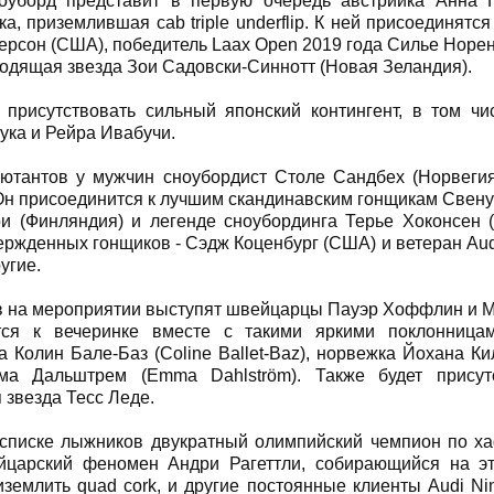
оуборд представит в первую очередь австрийка Анна Г
ка, приземлившая cab triple underflip. К ней присоединятс
рсон (США), победитель Laax Open 2019 года Силье Норен
ходящая звезда Зои Садовски-Синнотт (Новая Зеландия).
 присутствовать сильный японский контингент, в том ч
ка и Рейра Ивабучи.
бютантов у мужчин сноубордист Столе Сандбех (Норвеги
 Он присоединится к лучшим скандинавским гонщикам Свену
и (Финляндия) и легенде сноубординга Терье Хоконсен (
ержденных гонщиков - Сэдж Коценбург (США) и ветеран Aud
ругие.
 на мероприятии выступят швейцарцы Пауэр Хоффлин и М
тся к вечеринке вместе с такими яркими поклонницам
 Колин Бале-Баз (Coline Ballet-Baz), норвежка Йохана Килл
а Дальштрем (Emma Dahlström). Также будет присутс
 звезда Тесс Леде.
 списке лыжников двукратный олимпийский чемпион по х
йцарский феномен Андри Рагеттли, собирающийся на э
землить quad cork, и другие постоянные клиенты Audi Ni