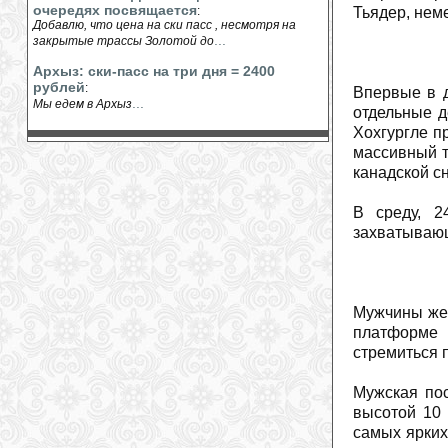
очередях посвящается
:
Тьядер, нем
Добавлю, что цена на ски пасс , несмотря на
...
закрытые трассы Золотой до
Архыз: ски-пасс на три дня = 2400
рублей
:
Впервые в д
...
Мы едем в Архыз
отдельные д
Хохгургле п
массивный т
канадской с
В среду, 2
захватывающ
Мужчины же 
платформе 
стремиться 
Мужская пос
высотой 10 
самых ярких