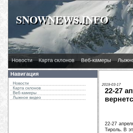
SNOWNEWS.INFO
SNOWNEWS.INFO
Новости
Карта склонов
Веб-камеры
Лыжно
Навигация
Новости
2019-03-17
Карта склонов
22-27 а
Веб-камеры
Лыжное видео
вернетс
22-27 апрел
Тироль. В э