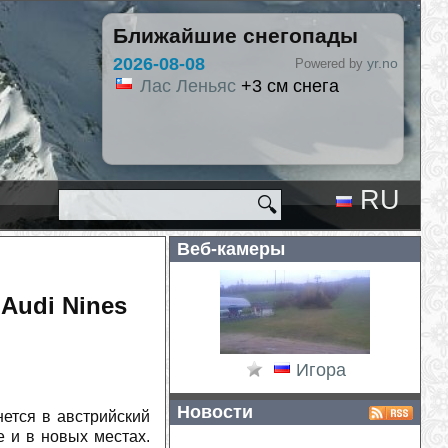
Ближайшие снегопады
yr.no
Powered by
см снега
RU
🔍
EN
Веб-камеры
 Аudi Nines
Игора
Новости
нется в австрийский
 и в новых местах.