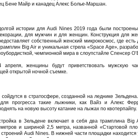
ец Бене Майр и канадец Алекс Болье-Маршан.
олгой истории для Audi Nines 2019 года были построен
екорации, для мужчин и для женщин. Конструкция для же
редоставляет собственный женский микрокосмос, где есть 
рамплин Big Air и уникальная стрела «Space Age», разраб
ноубордисткой, чемпионкой мира в слоупстайле Спенсер О’
4 апреля, женщины будут приветствовать мужскую ча
ей открытой ночной съемке.
сойдутся в стратосфере, созданной на леднике Зельдена.
для прогресса такие лыжники, как Вайз и Алекс Фер
поднять на новую высоту катание на лыжах по квотерпайпу.
тройка в Зельдене включает в себя два трамплина Big 
метров и шириной 2,5 метра, названной «Стартовой пло
 строений Аudi Nines. В нижней части площадки находится