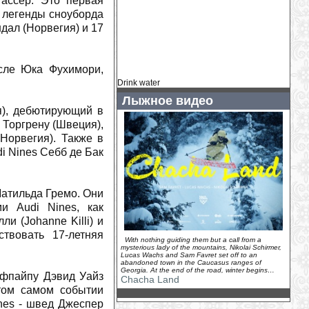
ассер. Это первая
подъёмник
(
2026-07-31
)
я легенды сноуборда
Коринн Сутер: подготовка к сезону
дал (Норвегия) и 17
идет полным ходом
(
2026-07-30
)
Кайса Витхофф Ли: начало сезона под
вопросом
(
2026-07-30
)
исле Юка Фухимори,
Главный тренер ÖSV: «В Норвегии я
Drink water
никому не могу помочь»
(
2026-07-30
)
Лыжное видео
Как «Тур де Франс» вдохновил
я), дебютирующий в
Фредди Меркьюри на Bicycle Race
 Торгрену (Швеция),
(
2026-07-30
)
Норвегия). Также в
У Хенрика Кристофферсена родилась
i Nines Себб де Бак
дочь
(
2026-07-29
)
Камиль Раст - новый амбассадор
Ducati Switzerland
(
2026-07-29
)
атильда Гремо. Они
У горнолыжного комплекса «Логойск»
и Аudi Nines, как
появился новый владелец...
(
2026-07-
и (Johanne Killi) и
29
)
твовать 17-летняя
Венди Холденер: «Мы ценим каждую
With nothing guiding them but a call from a
минуту, которую можем провести
mysterious lady of the mountains, Nikolai Schirmer,
Lucas Wachs and Sam Favret set off to an
вместе»
(
2026-07-28
)
abandoned town in the Caucasus ranges of
Georgia. At the end of the road, winter begins…
На зимнем курорте Грузии Гудаури
афпайпу Дэвид Уайз
Chacha Land
канатные дороги заменят на
том самом событии
подъемники
(
2026-07-28
)
nes - швед Джеспер