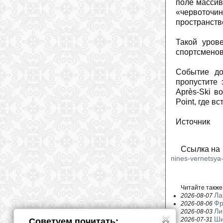
поле массив
«червоточи
пространств
Такой уров
спортсменов
Событие до
пропустите 
Après-Ski в
Point, где в
Источник
Ссылка на 
nines-vernetsya-v-
Читайте также
Ла
2026-08-07
Фр
2026-08-06
Ли
2026-08-03
Ши
2026-07-31
Советуем почитать: