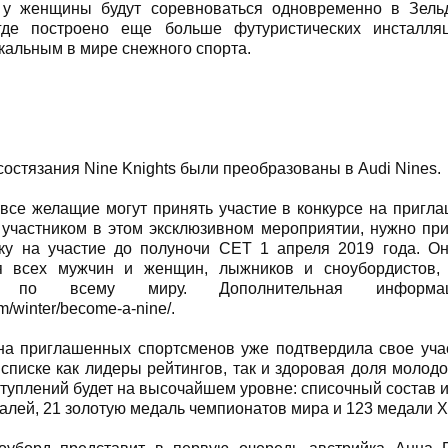
у женщины будут соревноваться одновременно в Зельд
 где построено еще больше футуристических инсталля
кальным в мире снежного спорта.
состязания Nine Knights были преобразованы в Audi Nines.
 все желащие могут принять участие в конкурсе на пригла
 участником в этом эксклюзивном мероприятии, нужно при
вку на участие до полуночи CET 1 апреля 2019 года. О
я всех мужчин и женщин, лыжников и сноубордистов,
й по всему миру. Дополнительная информ
m/winter/become-a-nine/.
а приглашенных спортсменов уже подтвердила свое учас
В списке как лидеры рейтингов, так и здоровая доля молодо
туплений будет на высочайшем уровне: списочный состав 
алей, 21 золотую медаль чемпионатов мира и 123 медали 