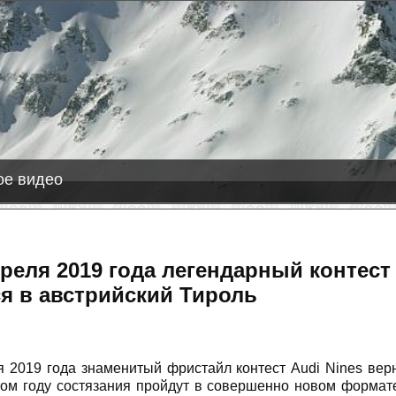
2026-08-08
Лас Леньяс
+3 
е видео
преля 2019 года легендарный контест
я в австрийский Тироль
я 2019 года знаменитый фристайл контест Аudi Nines вер
том году состязания пройдут в совершенно новом формате