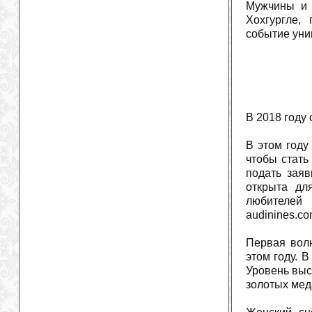
Мужчины и 
Хохгургле,
событие уни
В 2018 году 
В этом году
чтобы стать
подать зая
открыта дл
любителе
audinines.co
Первая волн
этом году. 
Уровень выс
золотых мед