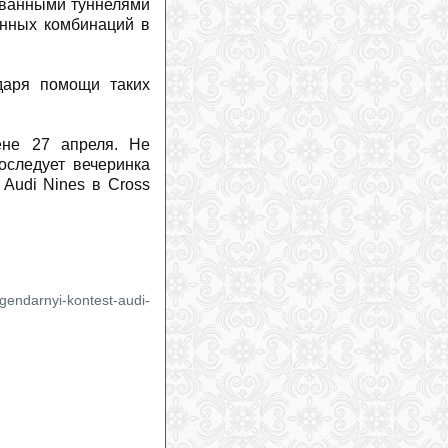
ованными туннелями
Макс Франц: возвращение зависит от
нных комбинаций в
одной вещи
(
2026-07-24
)
даря помощи таких
ене 27 апреля. Не
оследует вечеринка
 Audi Nines в Cross
egendarnyi-kontest-audi-