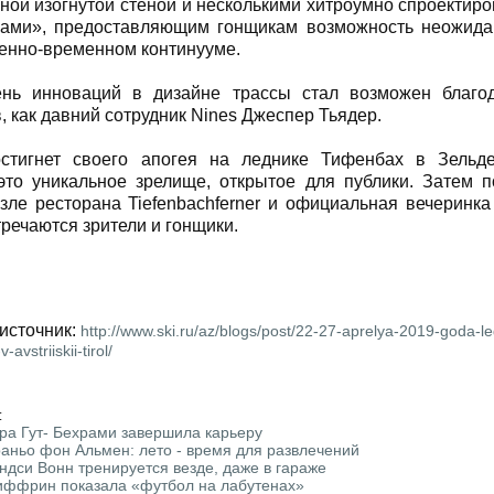
ной изогнутой стеной и несколькими хитроумно спроектир
нами», предоставляющим гонщикам возможность неожида
енно-временном континууме.
ень инноваций в дизайне трассы стал возможен благо
, как давний сотрудник Nines Джеспер Тьядер.
стигнет своего апогея на леднике Тифенбах в Зельд
это уникальное зрелище, открытое для публики. Затем п
озле ресторана Tiefenbachferner и официальная вечеринка
стречаются зрители и гонщики.
источник:
http://www.ski.ru/az/blogs/post/22-27-aprelya-2019-goda-l
avstriiskii-tirol/
:
ра Гут- Бехрами завершила карьеру
аньо фон Альмен: лето - время для развлечений
ндси Вонн тренируется везде, даже в гараже
ффрин показала «футбол на лабутенах»