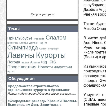
Женский сн
сноубордист
Джейми Анде
-летняя вос
Recycle your pets
Также будет
Темы
Миюби Оницу
Слалом
В числе де
Приэльбрусье
Фрирайд
Audi Nines.
Шерегеш
Канада
Домбай
tag_ttr
Олимпиада
Рупе Тонтер
Санкт-Петербург
числе подтв
Лавины
Курорты
(Бельги) и д
tag_FIS
Погода
Альпы
Видео
Из лыжников
Происшествия
Новости индустрии
присоединя
Архыз
француженка
Обсуждения
шведка Эмм
французская
Продолжается строительство
горнолыжного курорта в Арсеньеве
:
...
Летом надо строить! Сезон в самом разгаре...
У мужчин в
(США), шве
«Очередные» рекорды Красной Поляны.
впервые при
Выстоявшим День Защитника в