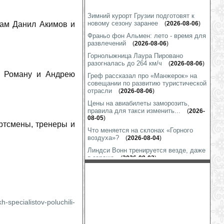
Зимний курорт Грузии подготовят к
новому сезону заранее
кам Данил Акимов и
(
2026-08-06
)
Франьо фон Альмен: лето - время для
развлечений
(
2026-08-06
)
Горнолыжница Лаура Пировано
разогналась до 264 км/ч
(
2026-08-06
)
м Роману и Андрею
Греф рассказал про «Манжерок» на
совещании по развитию туристической
отрасли
(
2026-08-06
)
Цены на авиабилеты заморозить,
правила для такси изменить...
(
2026-
08-05
)
ртсмены, тренеры и
Что меняется на склонах «Горного
воздуха»?
(
2026-08-04
)
Линдси Вонн тренируется везде, даже
в гараже
(
2026-08-03
)
Шиффрин показала «футбол на
лабутенах»
(
2026-07-31
)
Марко Шварц готов к выходу на снег
(
2026-07-31
)
h-specialistov-poluchili-
На гору Глухариную строится
подъёмник
(
2026-07-31
)