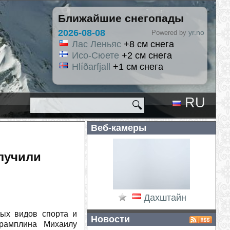
Ближайшие снегопады
2026-08-08
yr.no
Powered by
Лас Леньяс
+8 см снега
Исо-Сюете
+2 см снега
Hlíðarfjall
+1 см снега
RU
🔍
EN
Веб-камеры
лучили
Дахштайн
ых видов спорта и
Новости
трамплина Михаилу