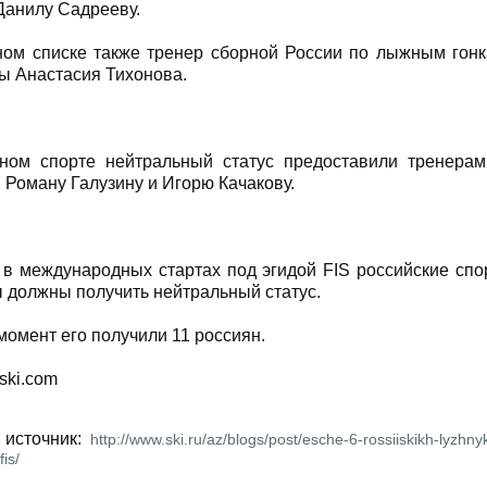
Данилу Садрееву.
ном списке также тренер сборной России по лыжным гон
ы Анастасия Тихонова.
ном спорте нейтральный статус предоставили тренера
 Роману Галузину и Игорю Качакову.
 в международных стартах под эгидой FIS российские спо
 должны получить нейтральный статус.
момент его получили 11 россиян.
-ski.com
 источник:
http://www.ski.ru/az/blogs/post/esche-6-rossiiskikh-lyzhnyk
fis/