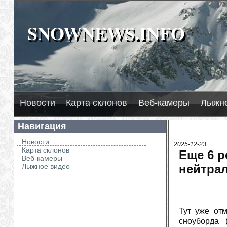
SNOWNEWS.INFO
SNOWNEWS.INFO
Новости
Карта склонов
Веб-камеры
Лыжно
Навигация
Новости
2025-12-23
Карта склонов
Еще 6 
Веб-камеры
Лыжное видео
нейтрал
Тут уже от
сноуборда 