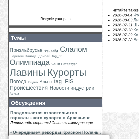
Читайте также
Чт
2026-08-04
Recycle your pets
Ли
2026-08-03
Ши
2026-07-31
Ко
2026-07-30
Ка
2026-07-29
Темы
Ве
2026-07-28
Слалом
Приэльбрусье
Фрирайд
Шерегеш
Канада
Домбай
tag_ttr
Олимпиада
Санкт-Петербург
Лавины
Курорты
tag_FIS
Погода
Альпы
Видео
Происшествия
Новости индустрии
Архыз
Обсуждения
Продолжается строительство
горнолыжного курорта в Арсеньеве
:
...
Летом надо строить! Сезон в самом разгаре...
«Очередные» рекорды Красной Поляны.
Выстоявшим День Защитника в