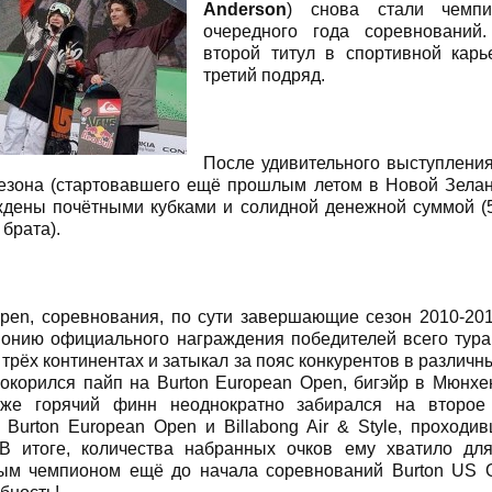
Anderson
) снова стали чемп
очередного года соревнований
второй титул в спортивной карь
третий подряд.
После удивительного выступления
езона (стартовавшего ещё прошлым летом в Новой Зелан
ждены почётными кубками и солидной денежной суммой (
брата).
pen, соревнования, по сути завершающие сезон 2010-201
онию официального награждения победителей всего тура.
 трёх континентах и затыкал за пояс конкурентов в различн
окорился пайп на Burton European Open, бигэйр в Мюнхен
акже горячий финн неоднократно забирался на второе
 Burton European Open и Billabong Air & Style, проходи
 В итоге, количества набранных очков ему хватило для
ым чемпионом ещё до начала соревнований Burton US 