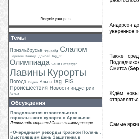
работоспосо
Recycle your pets
Андерсон до
уверенное п
Темы
Слалом
Приэльбрусье
Фрирайд
Также сред
Шерегеш
Канада
Домбай
tag_ttr
Олимпиада
Подладчиков
Санкт-Петербург
Смитса (
Sep
Лавины
Курорты
tag_FIS
Погода
Альпы
Видео
Происшествия
Новости индустрии
Ждём новых
Архыз
отправлятьс
Обсуждения
Продолжается строительство
горнолыжного курорта в Арсеньеве
:
...
Летом надо строить! Сезон в самом разгаре...
Самые ярки
«Очередные» рекорды Красной Поляны.
Выстоявшим День Защитника в