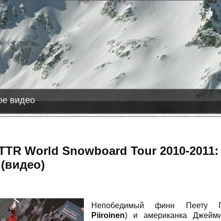
2026-08-08
Лас Леньяс
+8 см 
Исо-Сюете
+2 см 
Hlíðarfjall
+1 см сн
е видео
TTR World Snowboard Tour 2010-2011:
(видео)
Непобедимый финн Пеету П
Piiroinen
) и американка Джейм