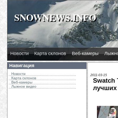
SNOWNEWS.INFO
SNOWNEWS.INFO
Новости
Карта склонов
Веб-камеры
Лыжно
Навигация
Новости
2011-03-15
Карта склонов
Swatch 
Веб-камеры
Лыжное видео
лучших 