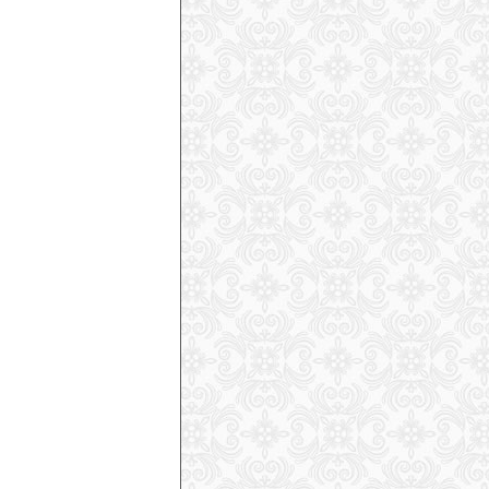
Дэйв Райдинг продолжит карьеру в
новой функции
(
2026-07-27
)
На горнолыжном курорт Витоша в
Болгарии появятся новые подъемники
(
2026-07-27
)
Марко Одерматт получил деревянный
бюст
(
2026-07-26
)
Горные лыжи против сноуборда: одно
проще освоить, другое — довести до
совершенства
(
2026-07-26
)
Российский альпинист впервые
успешно подал иск к экспедиционной
компании и гиду в Непале
(
2026-07-
25
)
Три гиганта определяют рынок
горнолыжного снаряжения
(
2026-07-
24
)
Два альпиниста погибли в
«кулуаре смерти» на Монблане
(
2026-07-24
)
Юлия Шайб пройдет специальную
скоростную подготовку
(
2026-07-24
)
Макс Франц: возвращение зависит от
одной вещи
(
2026-07-24
)