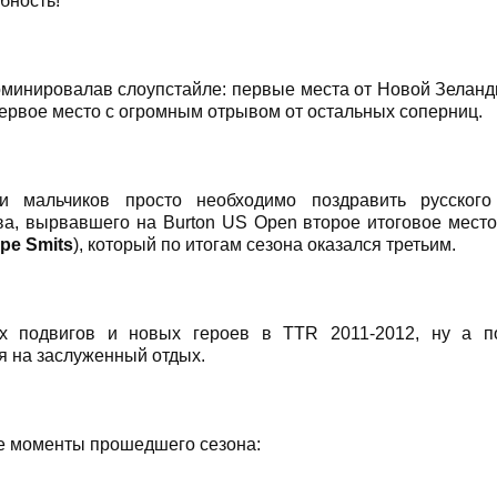
бность!
минировалав слоупстайле: первые места от Новой Зеланд
ервое место с огромным отрывом от остальных соперниц.
и мальчиков просто необходимо поздравить русско
а, вырвавшего на Burton US Open второе итоговое место
pe Smits
), который по итогам сезона оказался третьим.
 подвигов и новых героев в TTR 2011-2012, ну а п
я на заслуженный отдых.
е моменты прошедшего сезона: