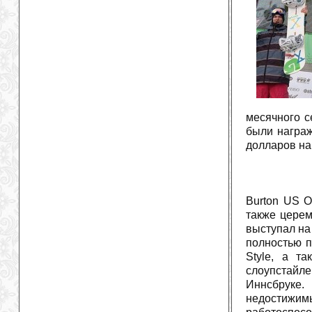
месячного с
были награ
долларов на 
Burton US O
также церем
выступал на
полностью п
Style, а т
слоупстайле
Иннсбруке.
недостижим