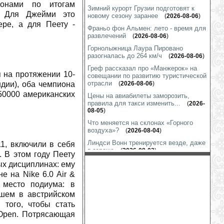
ионами по итогам
Зимний курорт Грузии подготовят к
. Для Джейми это
новому сезону заранее
(
2026-08-06
)
ере, а для Пеету -
Франьо фон Альмен: лето - время для
развлечений
(
2026-08-06
)
Горнолыжница Лаура Пировано
разогналась до 264 км/ч
(
2026-08-06
)
Греф рассказал про «Манжерок» на
 на протяжении 10-
совещании по развитию туристической
отрасли
дии), оба чемпиона
(
2026-08-06
)
50000 американских
Цены на авиабилеты заморозить,
правила для такси изменить...
(
2026-
08-05
)
Что меняется на склонах «Горного
воздуха»?
(
2026-08-04
)
Линдси Вонн тренируется везде, даже
1, включили в себя
в гараже
(
2026-08-03
)
 В этом году Пеету
Шиффрин показала «футбол на
ых дисциплинах: ему
лабутенах»
(
2026-07-31
)
е на Nike 6.0 Air &
Марко Шварц готов к выходу на снег
 место подиума: в
(
2026-07-31
)
вшем в австрийском
На гору Глухариную строится
 того, чтобы стать
подъёмник
(
2026-07-31
)
Open. Потрясающая
Коринн Сутер: подготовка к сезону