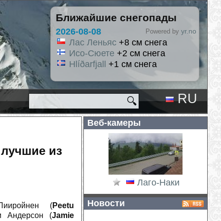
Ближайшие снегопады
202
yr.no
Powered by
снега
снега
ега
RU
🔍
EN
Веб-камеры
 лучшие из
Лаго-Наки
Новости
ииройнен (
Peetu
и Андерсон (
Jamie