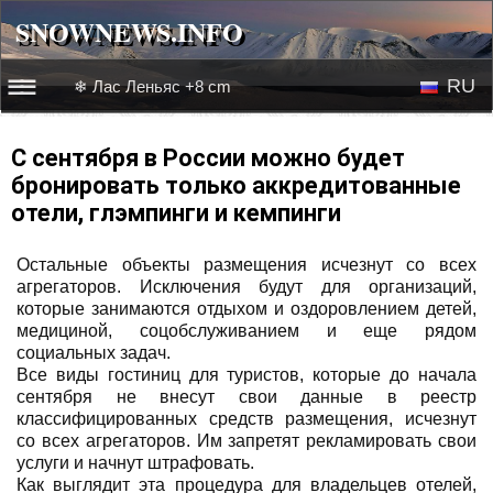
SNOWNEWS.INFO
SNOWNEWS.INFO
RU
❄ Лас Леньяс +8 cm
☰☰
Новости
EN
С сентября в России можно будет
бронировать только аккредитованные
Веб-камеры
отели, глэмпинги и кемпинги
Лыжное видео
Остальные объекты размещения исчезнут со всех
агрегаторов. Исключения будут для организаций,
которые занимаются отдыхом и оздоровлением детей,
медициной, соцобслуживанием и еще рядом
социальных задач.
Все виды гостиниц для туристов, которые до начала
сентября не внесут свои данные в реестр
классифицированных средств размещения, исчезнут
со всех агрегаторов. Им запретят рекламировать свои
услуги и начнут штрафовать.
Как выглядит эта процедура для владельцев отелей,