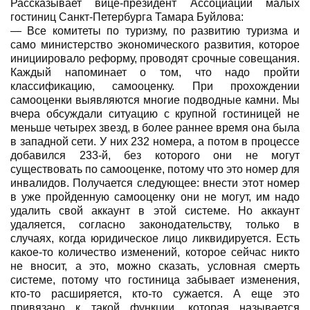
Рассказывает вице-президент Ассоциации малых
гостиниц Санкт-Петербурга Тамара Буйлова:
— Все комитеты по туризму, по развитию туризма и
само министерство экономического развития, которое
инициировало реформу, проводят срочные совещания.
Каждый напоминает о том, что надо пройти
классификацию, самооценку. При прохождении
самооценки выявляются многие подводные камни. Мы
вчера обсуждали ситуацию с крупной гостиницей не
меньше четырех звезд, в более раннее время она была
в западной сети. У них 232 номера, а потом в процессе
добавился 233-й, без которого они не могут
существовать по самооценке, потому что это номер для
инвалидов. Получается следующее: внести этот номер
в уже пройденную самооценку они не могут, им надо
удалить свой аккаунт в этой системе. Но аккаунт
удаляется, согласно законодательству, только в
случаях, когда юридическое лицо ликвидируется. Есть
какое-то количество изменений, которое сейчас никто
не вносит, а это, можно сказать, условная смерть
системе, потому что гостиница забывает изменения,
кто-то расширяется, кто-то сужается. А еще это
привязано к такой функции, которая называется