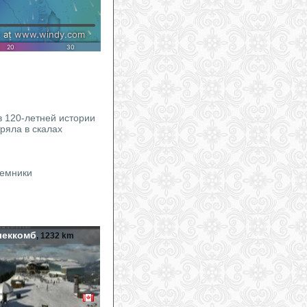
 120-летней истории
ряла в скалах
ъемники
леккомб
, 1232 km