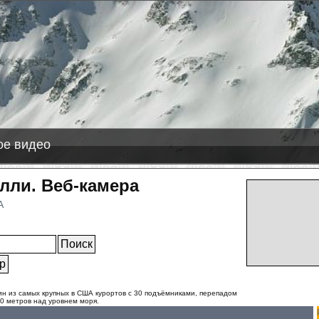
-08-09
líðarfjall
+6 см снега
ас Леньяс
+1 см снега
е видео
лли. Веб-камера
А
ное
дин из самых крупных в США курортов с 30 подъёмниками, перепадом
60 метров над уровнем моря.