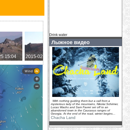
Два альпиниста погибли в
«кулуаре смерти» на Монблане
(
2026-07-24
)
Drink water
Лыжное видео
25 15:04
2015-02-25 14:03
2015-02-25 13:01
2015-
With nothing guiding them but a call from a
mysterious lady of the mountains, Nikolai Schirmer,
Lucas Wachs and Sam Favret set off to an
abandoned town in the Caucasus ranges of
Georgia. At the end of the road, winter begins…
Chacha Land