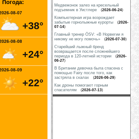
Погода:
Медвежонок залез на кресельный
подъемник в Уистлере
(
2026-06-24
)
2026-08-07
Компьютерная игра возрождает
забытые горнолыжные курорты
+38°
(
2026-
07-14
)
Главный тренер ÖSV: «В Норвегии я
никому не могу помочь»
(
2026-07-30
)
2026-08-08
Старейший лыжный бренд
+24°
возвращается после сложнейшего
периода в 120-летней истории
(
2026-
06-27
)
В Британии девочка была спасена с
2026-08-09
помощью Fairy после того, как
застряла в скалах
(
2026-06-29
)
+22°
Как дроны помогают горным
спасателям
(
2026-07-13
)
Марк Роша: «Я не знал до последней
секунды, сделаю ли я это»
(
2026-07-
07
)
Зан Краньец: «Я не был уверен в
лыжах»
(
2026-07-05
)
Французский горнолыжный курорт Lac
Blanc навсегда закрыл свои
подъемники
(
2026-07-17
)