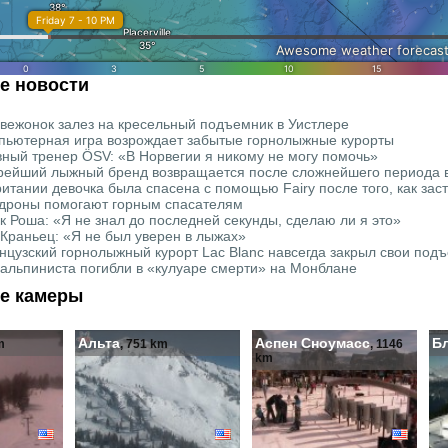
е новости
вежонок залез на кресельный подъемник в Уистлере
пьютерная игра возрождает забытые горнолыжные курорты
вный тренер ÖSV: «В Норвегии я никому не могу помочь»
рейший лыжный бренд возвращается после сложнейшего периода в
итании девочка была спасена с помощью Fairy после того, как заст
 дроны помогают горным спасателям
к Роша: «Я не знал до последней секунды, сделаю ли я это»
 Краньец: «Я не был уверен в лыжах»
нцузский горнолыжный курорт Lac Blanc навсегда закрыл свои под
 альпиниста погибли в «кулуаре смерти» на Монблане
е камеры
Альта
Аспен Сноумасс
Б
m
, 751 km
, 1146
km