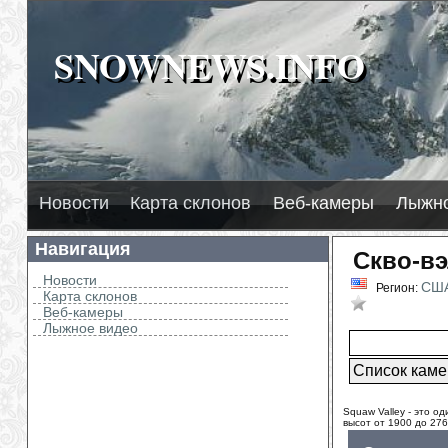
SNOWNEWS.INFO
SNOWNEWS.INFO
2026
нега
H
Л
Новости
Карта склонов
Веб-камеры
Лыжно
Навигация
Скво-вэ
Новости
СШ
Регион:
Карта склонов
В избран
Веб-камеры
Лыжное видео
Squaw Valley - это о
высот от 1900 до 27