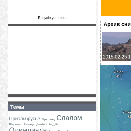
Recycle your pets
Архив сн
2015-02-25 1
Темы
Слалом
Приэльбрусье
Фрирайд
Шерегеш
Канада
Домбай
tag_ttr
Олимпиада