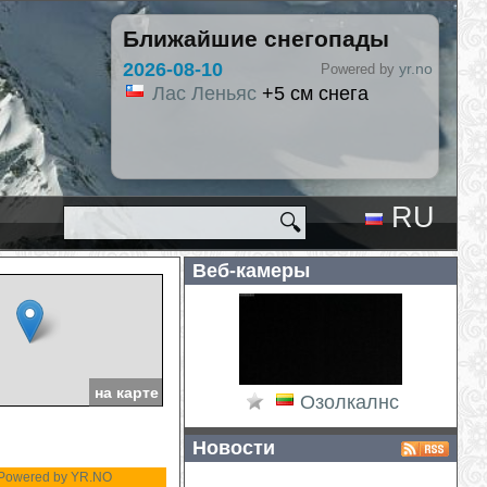
Ближайшие снегопады
2026-08-10
yr.no
Powered by
Лас Леньяс
+5 см снега
RU
🔍
EN
Веб-камеры
на карте
Озолкалнс
Новости
Powered by YR.NO