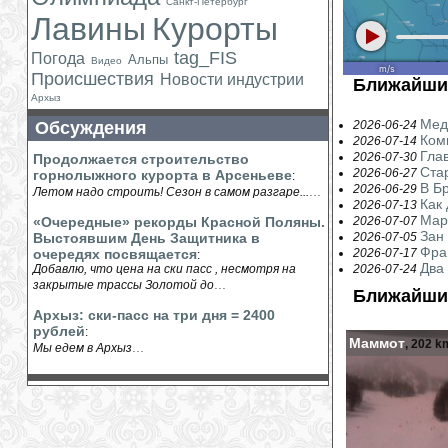
Санкт-Петербург
Лавины
Курорты
tag_FIS
Погода
Альпы
Видео
Происшествия
Новости индустрии
Ближайши
Архыз
Мед
Обсуждения
2026-06-24
Ком
2026-07-14
Гла
2026-07-30
Продолжается строительство
Ста
2026-06-27
горнолыжного курорта в Арсеньеве
:
В Бр
2026-06-29
...
Летом надо строить! Сезон в самом разгаре...
Как
2026-07-13
Мар
«Очередные» рекорды Красной Поляны.
2026-07-07
Зан
Выстоявшим День Защитника в
2026-07-05
Фра
очередях посвящается
2026-07-17
:
Два
Добавлю, что цена на ски пасс , несмотря на
2026-07-24
...
закрытые трассы Золотой до
Ближайши
Архыз: ски-пасс на три дня = 2400
рублей
:
Маммот
, 202 k
...
Мы едем в Архыз