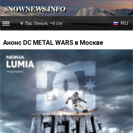
SNOWNEWS.INFO
SNOWNEWS.INFO
RU
❄ Лас Леньяс +6 cm
☰☰
Новости
EN
Анонс DC METAL WARS в Москве
Веб-камеры
Лыжное видео