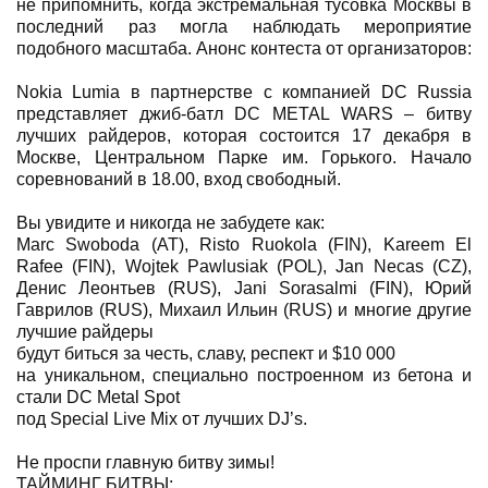
не припомнить, когда экстремальная тусовка Москвы в
последний раз могла наблюдать мероприятие
подобного масштаба. Анонс контеста от организаторов:
Nokia Lumia в партнерстве с компанией DC Russia
представляет джиб-батл DC METAL WARS – битву
лучших райдеров, которая состоится 17 декабря в
Москве, Центральном Парке им. Горького. Начало
соревнований в 18.00, вход свободный.
Вы увидите и никогда не забудете как:
Marc Swoboda (AT), Risto Ruokola (FIN), Kareem El
Rafee (FIN), Wojtek Pawlusiak (POL), Jan Necas (CZ),
Денис Леонтьев (RUS), Jani Sorasalmi (FIN), Юрий
Гаврилов (RUS), Михаил Ильин (RUS) и многие другие
лучшие райдеры
будут биться за честь, славу, респект и $10 000
на уникальном, специально построенном из бетона и
стали DC Metal Spot
под Special Live Mix от лучших DJ’s.
Не проспи главную битву зимы!
ТАЙМИНГ БИТВЫ: