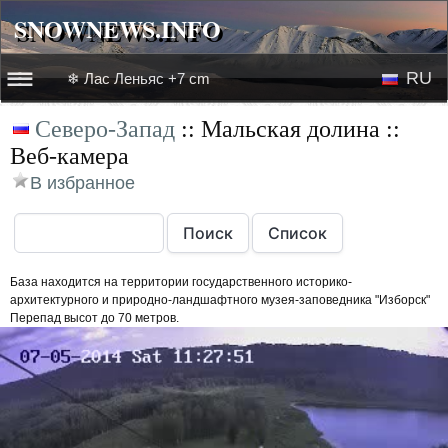
SNOWNEWS.INFO
SNOWNEWS.INFO
RU
❄ Лас Леньяс +7 cm
☰☰
Северо-Запад
:: Мальская долина ::
Новости
EN
Веб-камера
Веб-камеры
В избранное
Лыжное видео
База находится на территории государственного историко-
архитектурного и природно-ландшафтного музея-заповедника "Изборск"
Перепад высот до 70 метров.